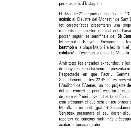
per a usuaris d’Instagram.
El dissabte 21 de juny arrencarà a les 13
acústic
al Claustre del Monestir de Sant
fet característics presentaran una pr
referents del repertori musical dels Païs
podran seguir les semifinals del
5è Camp
Municipal de Banyoles. Prèviament, a les
beatmob
a la plaça Major i a les 19 h, el
exhibició
a l’escenari Juanola La Muralla.
Amb totes les entrades exhaurides, a les 
de Banyoles es podrà veure la presentaci
l’espectacle en què l’actriu Gemma
Seguidament, a les 22:45 h, es present
l’Auditori de l’Ateneu, un nou projecte de
del seu concert es podrà escoltar al grup
de rebre el Premi Joventut 2013 al Concurs 
està preparant el que serà el seu primer 
Muralla a mitjanit (gratuït) Seguidame
Sanjosex
presentarà el seu darrer àl
repertori de cançons molt més elèctrique
acabar la jornada (gratuït).