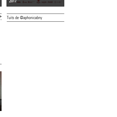
2017
2016
>
Tuits de @aphonicabny
19/06/14
19/06/14
Demà comença
Exhaurides les
l'onzena edició de
entrades per a
l'(a)phònica
l'espectacle "Llib