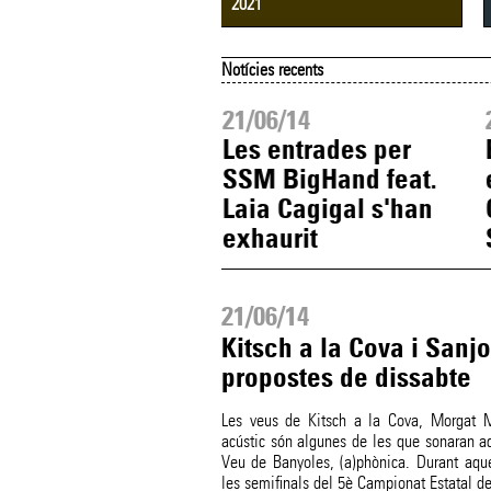
2021
Notícies recents
06/14
21/06/14
edad Vélez, La
Les entrades per
a i Miquel Gil i
SSM BigHand feat.
 Botifarra
Laia Cagigal s'han
umenge a
exhaurit
a)phònica
21/06/14
Kitsch a la Cova i Sanjo
propostes de dissabte
Les veus de Kitsch a la Cova, Morgat 
acústic són algunes de les que sonaran aq
Veu de Banyoles, (a)phònica. Durant aqu
les semifinals del 5è Campionat Estatal de