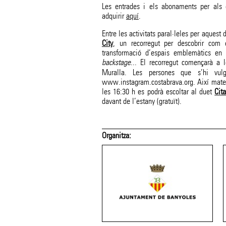
Les entrades i els abonaments per als
adquirir
aquí
.
Entre les activitats paral·leles per aquest 
City
, un recorregut per descobrir com e
transformació d’espais emblemàtics en e
backstage
... El recorregut començarà a 
Muralla. Les persones que s’hi vul
www.instagram.costabrava.org. Així mateix
les 16:30 h es podrà escoltar al duet
Cit
davant de l’estany (gratuït).
 suport de:
Amb el suport de: