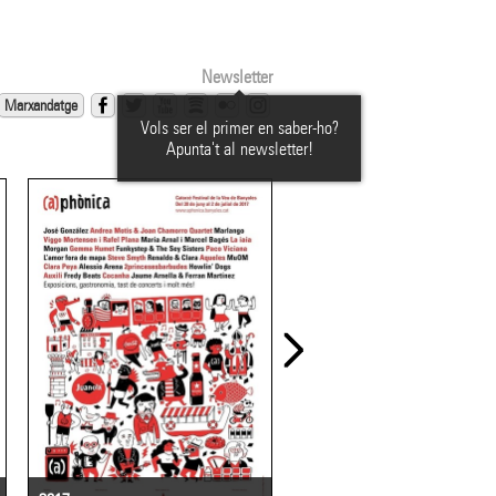
Newsletter
Marxandatge
Vols ser el primer en saber-ho?
Apunta't al newsletter!