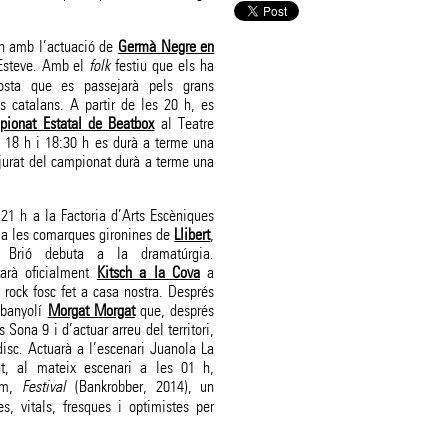
 h amb l’actuació de
Germà Negre en
 Esteve. Amb el
folk
festiu que els ha
oposta que es passejarà pels grans
os catalans. A partir de les 20 h, es
ionat Estatal de Beatbox
al Teatre
 18 h i 18:30 h es durà a terme una
 jurat del campionat durà a terme una
21 h a la Factoria d’Arts Escèniques
ó a les comarques gironines de
Llibert
,
 Brió debuta a la dramatúrgia.
arà oficialment
Kitsch a la Cova
a
 rock fosc fet a casa nostra. Després
 banyolí
Morgat Morgat
que, després
Sona 9 i d’actuar arreu del territori,
disc. Actuarà a l’escenari Juanola La
nt, al mateix escenari a les 01 h,
bum,
Festival
(Bankrobber, 2014), un
s, vitals, fresques i optimistes per