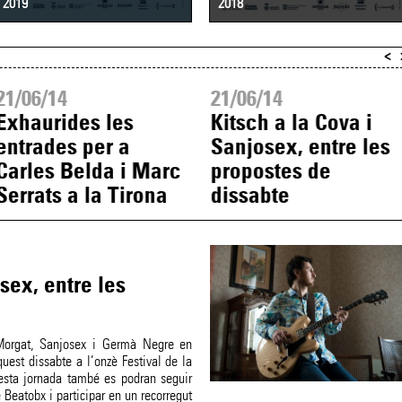
2019
2018
<
21/06/14
21/06/14
Exhaurides les
Kitsch a la Cova i
entrades per a
Sanjosex, entre les
Carles Belda i Marc
propostes de
Serrats a la Tirona
dissabte
sex, entre les
Morgat, Sanjosex i Germà Negre en
uest dissabte a l’onzè Festival de la
esta jornada també es podran seguir
 Beatobx i participar en un recorregut