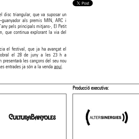
l disc triangular, que va suposar un
a –guanyador als premis MIN, ARC i
’any pels principals mitjans-, El Petit
, que continua explorant la via del
a el festival, que ja ha avançat el
Sobral el 28 de juny a les 23 h a
n presentarà les cançons del seu nou
es entrades ja són a la venda
aquí
.
Amb el patrocini de:
Membre de: