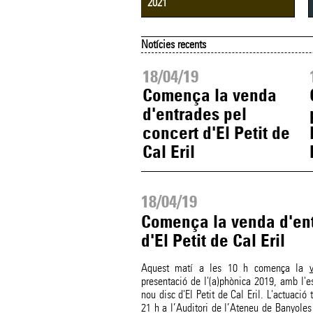
2021
Notícies recents
05/19
18/04/19
es confirmacions
Comença la venda
l'(a)phònica 2019
d'entrades pel
concert d'El Petit de
Cal Eril
18/04/19
Comença la venda d'ent
d'El Petit de Cal Eril
Aquest matí a les 10 h comença la
presentació de l'(a)phònica 2019, amb l'e
nou disc d'El Petit de Cal Eril. L'actuació
21 h a l’Auditori de l’Ateneu de Banyoles