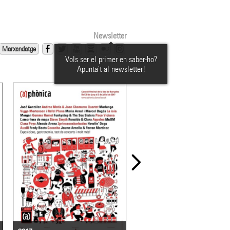
Newsletter
Marxandatge
Vols ser el primer en saber-ho?
Apunta't al newsletter!