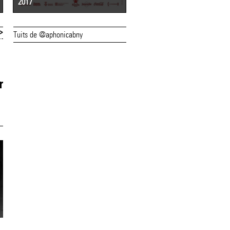
2017
2016
>
Tuits de @aphonicabny
20/12/18
20/12/18
Ja es poden comprar
Salvador Sobral,
r
les entrades per al
primera veu
concert de Salvador
confirmada a
Sobral a l'(a)phònica
l'(a)phònica 2019