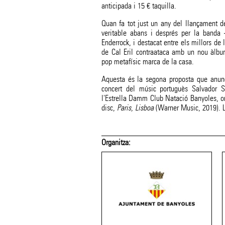
anticipada i 15 € taquilla.
Quan fa tot just un any del llançament de
veritable abans i després per la band
Enderrock, i destacat entre els millors de l
de Cal Eril contraataca amb un nou àlbum
pop metafísic marca de la casa.
Aquesta és la segona proposta que anunci
concert del músic portuguès Salvador 
l'Estrella Damm Club Natació Banyoles, o
disc,
Paris, Lisboa
(Warner Music, 2019). L
 suport de:
Amb el suport de: