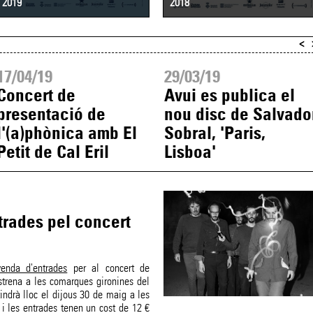
2019
2018
<
17/04/19
29/03/19
Concert de
Avui es publica el
presentació de
nou disc de Salvado
l'(a)phònica amb El
Sobral, 'Paris,
Petit de Cal Eril
Lisboa'
rades pel concert
venda d'entrades
per al concert de
strena a les comarques gironines del
 tindrà lloc el dijous 30 de maig a les
 i les entrades tenen un cost de 12 €