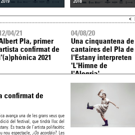
2019
2018
<
12/04/21
04/08/20
Albert Pla, primer
Una cinquantena de
artista confirmat de
cantaires del Pla de
l'(a)phònica 2021
l'Estany interpreten
'L'Himne de
l'Alegria'
ta confirmat de
nica avança una de les grans veus que
dició del festival, que tindrà lloc del
tany. Es tracta de l’artista polifacètic
seu nou espectacle,
¿Os acordáis?
. Les