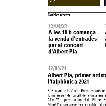
2021
Notícies recents
05/21
13/04/21
a)phònica
A les 10 h comença
senta avui tota la
la venda d'entrades
gramació de la
per al concert
 edició
d'Albert Pla
12/04/21
Albert Pla, primer artis
l'(a)phònica 2021
El Festival de la Veu de Banyoles, (a)phò
formaran part del cartell de la dissetena e
24 al 27 de juny a la capital del Pla de l’Es
Albert Pla, que presentarà en solitari el 