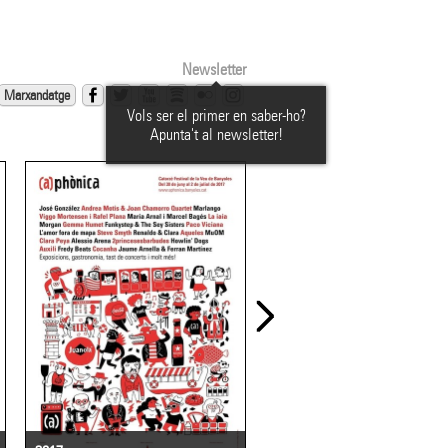
Newsletter
Marxandatge
Vols ser el primer en saber-ho?
Apunta't al newsletter!