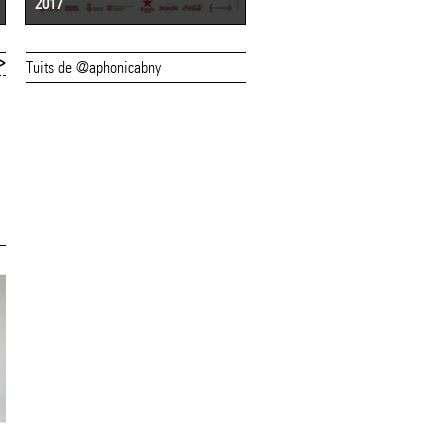
2017
2016
>
Tuits de @aphonicabny
22/05/20
26/08/19
L'(a)phònica
Totes les
posposa la dissetena
il·lustracions de
edició
l'(a)phònica 2019,
Flickr