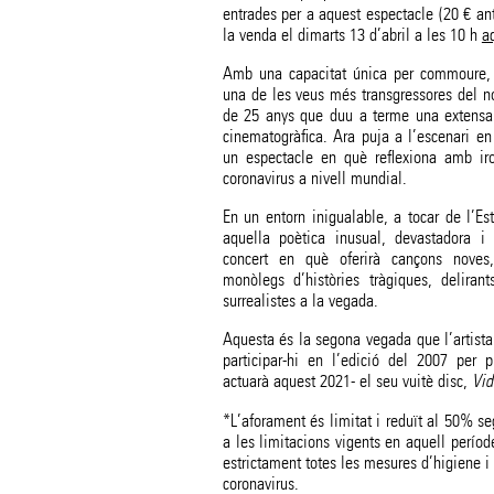
entrades per a aquest espectacle (20 € ant
la venda el dimarts 13 d’abril a les 10 h
a
Amb una capacitat única per commoure, r
una de les veus més transgressores del nos
de 25 anys que duu a terme una extensa a
cinematogràfica. Ara puja a l’escenari en 
un espectacle en què reflexiona amb iro
coronavirus a nivell mundial.
En un entorn inigualable, a tocar de l’Es
aquella poètica inusual, devastadora i e
concert en què oferirà cançons noves
monòlegs d’històries tràgiques, delirant
surrealistes a la vegada.
Aquesta és la segona vegada que l’artista 
participar-hi en l’edició del 2007 per 
actuarà aquest 2021- el seu vuitè disc,
Vid
*L’aforament és limitat i reduït al 50% se
a les limitacions vigents en aquell perío
estrictament totes les mesures d’higiene i 
coronavirus.