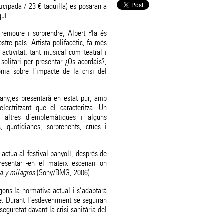
icipada / 23 € taquilla) es posaran a
quí
.
emoure i sorprendre, Albert Pla és
tre país. Artista polifacètic, fa més
ctivitat, tant musical com teatral i
solitari per presentar ¿Os acordáis?,
nia sobre l’impacte de la crisi del
tany,es presentarà en estat pur, amb
lectritzant que el caracteritza. Un
, altres d’emblemàtiques i alguns
s, quotidianes, sorprenents, crues i
actua al festival banyolí, després de
presentar -en el mateix escenari on
a y milagros
(Sony/BMG, 2006).
gons la normativa actual i s’adaptarà
de. Durant l’esdeveniment se seguiran
seguretat davant la crisi sanitària del