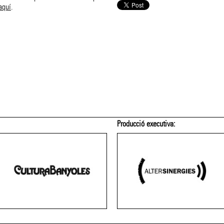
aquí
.
Amb el patrocini de:
Membre de: