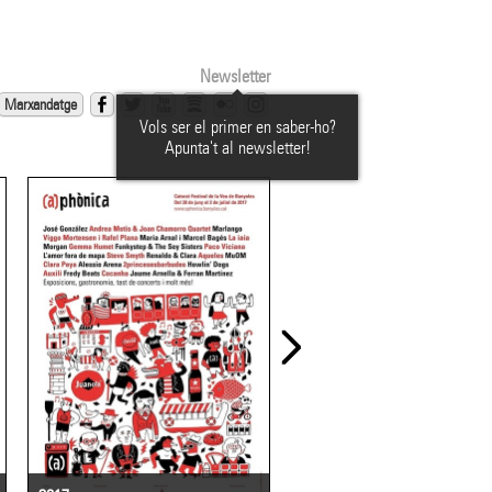
Newsletter
Marxandatge
Vols ser el primer en saber-ho?
Apunta't al newsletter!