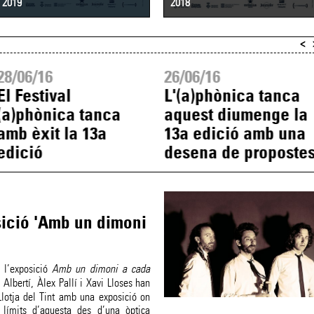
2019
2018
<
28/06/16
26/06/16
El Festival
L'(a)phònica tanca
(a)phònica tanca
aquest diumenge la
amb èxit la 13a
13a edició amb una
edició
desena de proposte
sició 'Amb un dimoni
 l’exposició
Amb un dimoni a cada
i Albertí, Àlex Pallí i Xavi Lloses han
Llotja del Tint amb una exposició on
 límits d’aquesta des d’una òptica