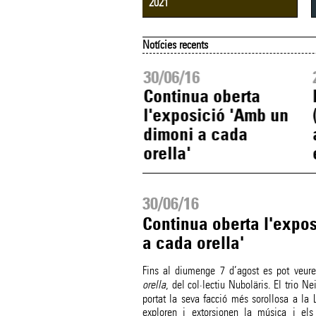
2021
Notícies recents
07/16
30/06/16
s al 30 de juliol,
Continua oberta
rta l'exposició
l'exposició 'Amb un
 veu dels sense
dimoni a cada
'
orella'
30/06/16
Continua oberta l'expo
a cada orella'
Fins al diumenge 7 d’agost es pot veure
orella
, del col·lectiu Nuboläris. El trio Ne
portat la seva facció més sorollosa a la 
exploren i extorsionen la música i els