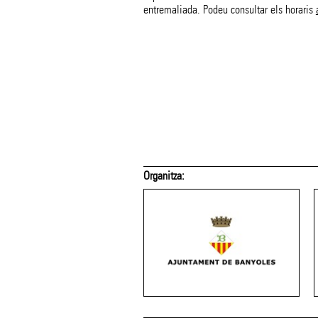
entremaliada. Podeu consultar els horaris
 suport de:
Amb el suport de: