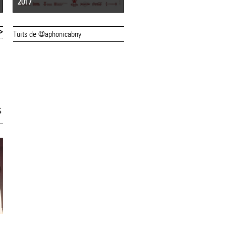
2017
2016
>
Tuits de @aphonicabny
25/06/16
25/06/16
Entrades exhaurides
L'(a)phònica
per al concert de
continua dissabt
Maria del Mar Bonet
amb una desena 
s
i Borja Penalba
propostes