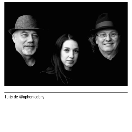
Tuits de @aphonicabny