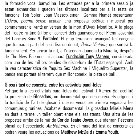
la formació vocal banyolina. Les entrades per a la primera sessió ja
estan exhaurides i queden les últimes localitats per a la resta de
funcions.
Toti Soler, Joan Massotkleiner i Gemma Humet
presentaran
L’Ovidi, poema sense acabar
, una proposta poètica i musical per
commemorar el vintè aniversari de la mort d’Ovidi Montllor. A la plaça
del Teatre hi tindrà lloc el concert dels guanyadors del Premi Joventut
del Concurs Sona 9:
Pantaleó
. El grup terrassenc avançarà les cançons
que formaran part del seu disc de debut,
Reina Victòria
, que sortirà la
tardor vinent. Per tancar la nit, a l’escenari Juanola La Muralla, després
de The New Raemon, hi actuarà
Fundación Tony Manero
, considerada
com una de les millors bandes de disco-funk de l’Estat espanyol. Amb
la veu característica de Paquito Sex Machine i Miguelito Superstar, la
banda ens portarà al terreny que millor coneix: la pista de ball.
Glosa i tast de concerts, entre les activitats paral·leles
Pel que fa a les activitats paral·leles del festival, l’Ateneu Bar acollirà
la projecció de
Glosadors
, un documental que descobreix els orígens i
la tradició de l’art de glosar, i que es veurà per primera vegada a les
comarques gironines. Acabat el documental, la glosadora Mireia Mena
en durà a terme un taller obert entre els assistents. Una altra de les
propostes arriba de la mà de
Cor de Teatre Joves
, que oferiran l’estrena
oficial de l’espectacle
Amb(o)ients
. En el marc del tast de concerts es
podran veure les actuacions de
Matthew McDaid
i
Emma Youth
.