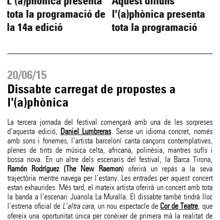
L'(a)phònica presenta
Aquest dilluns
tota la programació de
l'(a)phònica presenta
la 14a edició
tota la programació
20/06/15
Dissabte carregat de propostes a
l'(a)phònica
La tercera jornada del festival començarà amb una de les sorpreses
d’aquesta edició,
Daniel Lumbreras
. Sense un idioma concret, només
amb sons i fonemes, l’artista barceloní canta cançons contemplatives,
plenes de tints de música celta, africana, polinèsia, mantres sufís i
bossa nova. En un altre dels escenaris del festival, la Barca Tirona,
Ramón Rodríguez (The New Raemon
) oferirà un repàs a la seva
trajectòria mentre navega per l’estany. Les entrades per aquest concert
estan exhaurides. Més tard, el mateix artista oferirà un concert amb tota
la banda a l’escenari Juanola La Muralla. El dissabte també tindrà lloc
l’estrena oficial de
L’altra cara
, un nou espectacle de
Cor de Teatre
, que
ofereix una oportunitat única per conèixer de primera mà la realitat de