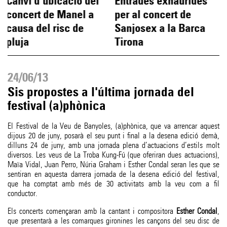
Canvi d'ubicació del
Entrades exhaurides
concert de Manel a
per al concert de
causa del risc de
Sanjosex a la Barca
pluja
Tirona
24/06/13
Sis propostes a l'última jornada del
festival (a)phònica
El Festival de la Veu de Banyoles, (a)phònica, que va arrencar aquest
dijous 20 de juny, posarà el seu punt i final a la desena edició demà,
dilluns 24 de juny, amb una jornada plena d’actuacions d’estils molt
diversos. Les veus de La Troba Kung-Fú (que oferiran dues actuacions),
Maïa Vidal, Juan Perro, Núria Graham i Esther Condal seran les que se
sentiran en aquesta darrera jornada de la desena edició del festival,
que ha comptat amb més de 30 activitats amb la veu com a fil
conductor.
Els concerts començaran amb la cantant i compositora
Esther Condal
,
que presentarà a les comarques gironines les cançons del seu disc de