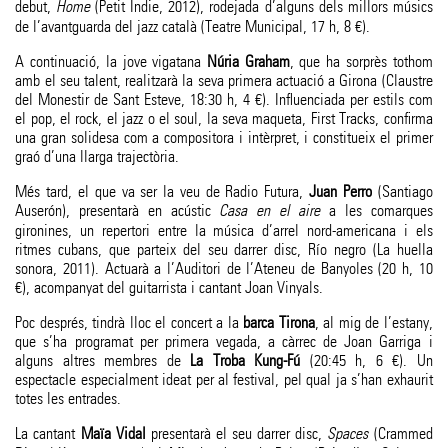
debut,
Home
(Petit Indie, 2012), rodejada d’alguns dels millors músics
de l’avantguarda del jazz català (Teatre Municipal, 17 h, 8 €).
A continuació, la jove vigatana
Núria Graham
, que ha sorprès tothom
amb el seu talent, realitzarà la seva primera actuació a Girona (Claustre
del Monestir de Sant Esteve, 18:30 h, 4 €). Influenciada per estils com
el pop, el rock, el jazz o el soul, la seva maqueta, First Tracks, confirma
una gran solidesa com a compositora i intèrpret, i constitueix el primer
graó d’una llarga trajectòria.
Més tard, el que va ser la veu de Radio Futura,
Juan Perro
(Santiago
Auserón), presentarà en acústic
Casa en el aire
a les comarques
gironines, un repertori entre la música d’arrel nord-americana i els
ritmes cubans, que parteix del seu darrer disc, Río negro (La huella
sonora, 2011). Actuarà a l’Auditori de l’Ateneu de Banyoles (20 h, 10
€), acompanyat del guitarrista i cantant Joan Vinyals.
Poc després, tindrà lloc el concert a la
barca Tirona
, al mig de l’estany,
que s’ha programat per primera vegada, a càrrec de Joan Garriga i
alguns altres membres de
La Troba Kung-Fú
(20:45 h, 6 €). Un
espectacle especialment ideat per al festival, pel qual ja s’han exhaurit
totes les entrades.
La cantant
Maïa Vidal
presentarà el seu darrer disc,
Spaces
(Crammed