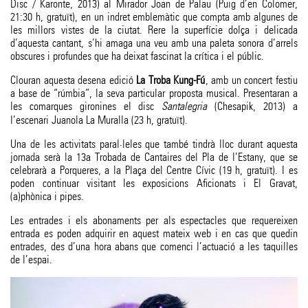
Disc / Karonte, 2013) al Mirador Joan de Palau (Puig d’en Colomer,
21:30 h, gratuït), en un indret emblemàtic que compta amb algunes de
les millors vistes de la ciutat. Rere la superfície dolça i delicada
d’aquesta cantant, s’hi amaga una veu amb una paleta sonora d’arrels
obscures i profundes que ha deixat fascinat la crítica i el públic.
Clouran aquesta desena edició
La Troba Kung-Fú
, amb un concert festiu
a base de “rúmbia”, la seva particular proposta musical. Presentaran a
les comarques gironines el disc
Santalegria
(Chesapik, 2013) a
l’escenari Juanola La Muralla (23 h, gratuït).
Una de les activitats paral·leles que també tindrà lloc durant aquesta
jornada serà la 13a Trobada de Cantaires del Pla de l’Estany, que se
celebrarà a Porqueres, a la Plaça del Centre Cívic (19 h, gratuït). I es
poden continuar visitant les exposicions Aficionats i El Gravat,
(a)phònica i pipes.
Les entrades i els abonaments per als espectacles que requereixen
entrada es poden adquirir en aquest mateix web i en cas que quedin
entrades, des d’una hora abans que comenci l’actuació a les taquilles
de l’espai.