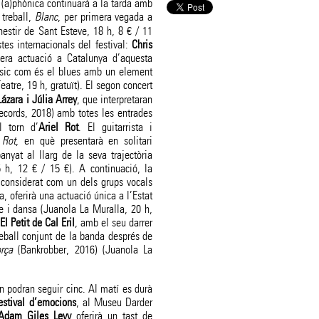
L’(a)phònica continuarà a la tarda amb
 treball,
Blanc
, per primera vegada a
estir de Sant Esteve, 18 h, 8 € / 11
tes internacionals del festival:
Chris
mera actuació a Catalunya d’aquesta
sic com és el blues amb un element
eatre, 19 h, gratuït). El segon concert
ázara i Júlia Arrey
, que interpretaran
cords, 2018) amb totes les entrades
l torn d’
Ariel Rot
. El guitarrista i
 Rot
, en què presentarà en solitari
yat al llarg de la seva trajectòria
 h, 12 € / 15 €). A continuació, la
 considerat com un dels grups vocals
 oferirà una actuació única a l’Estat
e i dansa (Juanola La Muralla, 20 h,
El Petit de Cal Eril
, amb el seu darrer
treball conjunt de la banda després de
rça
(Bankrobber, 2016) (Juanola La
’n podran seguir cinc. Al matí es durà
estival d’emocions
, al Museu Darder
Adam Giles Levy
oferirà un tast de