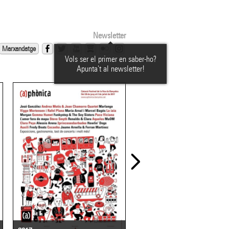
Newsletter
Marxandatge
Vols ser el primer en saber-ho?
Apunta't al newsletter!