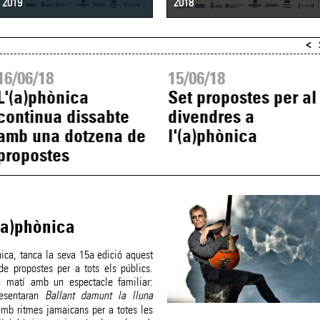
2019
2018
<
16/06/18
15/06/18
L'(a)phònica
Set propostes per al
continua dissabte
divendres a
amb una dotzena de
l'(a)phònica
propostes
 (a)phònica
nica, tanca la seva 15a edició aquest
 propostes per a tots els públics.
n matí amb un espectacle familiar:
resentaran
Ballant damunt la lluna
amb ritmes jamaicans per a totes les