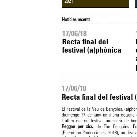
2021
Notícies recents
06/18
17/06/18
a)phònica tanca
Recta final del
 èxit cinc dies
festival (a)phònica
icats a la veu
17/06/18
Recta final del festival
El Festival de la Veu de Banyoles, (a)phò
diumenge 17 de juny amb una dotzena de
L’últim dia de festival arrencarà de bo
Reggae per xics
, de The Penguins. P
(Buenritmo Producciones, 2018), un disc 