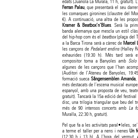
edats (Juanola La Murala, 11 h, gratuït). 
Ferran Palau
, que presentarà el seu darrer
les comarques gironines (claustre del Mon
€). A continuació, una altra de les propos
Kramer & Beatbox’n’Blues
. Serà la pri
banda alemanya que mescla un estil clàs
del hip-hop com és el
beatbox
(plaça del T
a la Barca Tirona serà a càrrec de
Marcel L
les cançons de
Pedalant endins
(Halley Re
exhaurides (19:30 h). Més tard serà e
compositor torna a Banyoles amb
Solo
algunes de les cançons que l’han acompan
(Auditori de l’Ateneu de Banyoles, 19:45
formació sueca
Sångensemblen Amanda
,
més destacats de l’escena musical europea,
espanyol, amb una proposta de veu, teatr
gratuït). Tancarà la 15a edició del festival
disc, una trilogia triangular que beu del 
més de 90 intensos concerts amb
La fo
Muralla, 22:30 h, gratuït).
Pel que fa a les activitats paral•leles, se
a terme el taller per a nens i nenes
Un f
(12:30 h i 13 h). A l’hora del vermut,