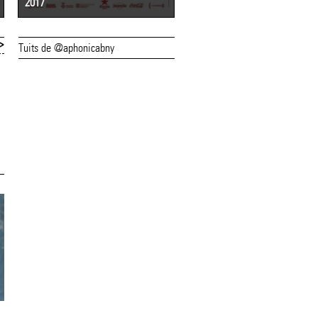
2017
2016
>
Tuits de @aphonicabny
14/06/18
13/06/18
L'(a)phònica
Avui comença la 
continua aquest
edició de
dijous amb dues
l'(a)phònica
propostes