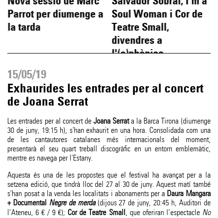
Nova sessió de Marc
Salvador Sobral, I'm a
Parrot per diumenge a
Soul Woman i Cor de
la tarda
Teatre Small,
divendres a
l'(a)phònica
15/05/19
Exhaurides les entrades per al concert
de Joana Serrat
Les entrades per al concert de
Joana Serrat
a la Barca Tirona (diumenge
30 de juny, 19:15 h), s'han exhaurit en una hora. Consolidada com una
de les cantautores catalanes més internacionals del moment,
presentarà el seu quart treball discogràfic en un entorn emblemàtic,
mentre es navega per l'Estany.
Aquesta és una de les propostes que el festival ha avançat per a la
setzena edició, que tindrà lloc del 27 al 30 de juny. Aquest matí també
s'han posat a la venda les localitats i abonaments per a
Daura Mangara
+ Documental
Negre de merda
(dijous 27 de juny, 20:45 h, Auditori de
l’Ateneu, 6 € / 9 €);
Cor de Teatre Small
, que oferiran l’espectacle
No