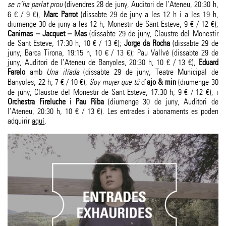
se n’ha parlat prou
(divendres 28 de juny, Auditori de l’Ateneu, 20:30 h,
6 € / 9 €),
Marc Parrot
(dissabte 29 de juny a les 12 h i a les 19 h,
diumenge 30 de juny a les 12 h, Monestir de Sant Esteve, 9 € / 12 €);
Canimas – Jacquet – Mas
(dissabte 29 de juny, Claustre del Monestir
de Sant Esteve, 17:30 h, 10 € / 13 €);
Jorge da Rocha
(dissabte 29 de
juny, Barca Tirona, 19:15 h, 10 € / 13 €); Pau Vallvé (dissabte 29 de
juny, Auditori de l’Ateneu de Banyoles, 20:30 h, 10 € / 13 €),
Eduard
Farelo
amb
Una ilíada
(dissabte 29 de juny, Teatre Municipal de
Banyoles, 22 h, 7 € / 10 €);
Soy mujer que tú
d’
ajo & min
(diumenge 30
de juny, Claustre del Monestir de Sant Esteve, 17:30 h, 9 € / 12 €); i
Orchestra Fireluche i Pau Riba
(diumenge 30 de juny, Auditori de
l’Ateneu, 20:30 h, 10 € / 13 €). Les entrades i abonaments es poden
adquirir
aquí
.