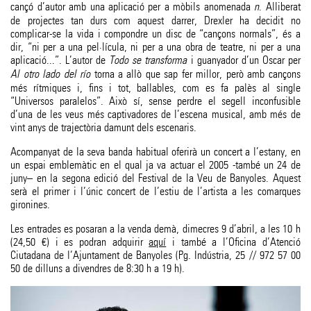
cançó d’autor amb una aplicació per a mòbils anomenada
n
. Alliberat
de projectes tan durs com aquest darrer, Drexler ha decidit no
complicar-se la vida i compondre un disc de “cançons normals”, és a
dir, “ni per a una pel·lícula, ni per a una obra de teatre, ni per a una
aplicació...”. L’autor de
Todo se transforma
i guanyador d’un Oscar per
Al otro lado del río
torna a allò que sap fer millor, però amb cançons
més rítmiques i, fins i tot, ballables, com es fa palès al single
“Universos paralelos”. Això sí, sense perdre el segell inconfusible
d’una de les veus més captivadores de l’escena musical, amb més de
vint anys de trajectòria damunt dels escenaris.
Acompanyat de la seva banda habitual oferirà un concert a l’estany, en
un espai emblemàtic en el qual ja va actuar el 2005 -també un 24 de
juny– en la segona edició del Festival de la Veu de Banyoles. Aquest
serà el primer i l’únic concert de l’estiu de l’artista a les comarques
gironines.
Les entrades es posaran a la venda demà, dimecres 9 d’abril, a les 10 h
(24,50 €) i es podran adquirir
aquí
i també a l’Oficina d’Atenció
Ciutadana de l’Ajuntament de Banyoles (Pg. Indústria, 25 // 972 57 00
50 de dilluns a divendres de 8:30 h a 19 h).