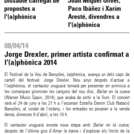
Dissabte carregat de
Joan Miquel Oliver,
propostes a
Paco Ibáñez i Xarim
l'(a)phònica
Aresté, divendres a
l'(a)phònica
08/04/14
Jorge Drexler, primer artista confirmat a
l'(a)phònica 2014
El Festival de la Veu de Banyoles, (a)phònica, avança un dels caps de
cartell del festival: Jorge Drexler. Nou anys després d’actuar a
l’(a)phònica, el cantautor uruguaià tornarà per presentar en primícia a
les comarques gironines les cançons del nou disc,
Bailar en la cueva
(Warner Music Spain, 2014), que acaba de sortir a la llum. El concert
serà el 24 de juny a les 21 h a l’escenari Estrella Damm Club Natació
Banyoles, al costat de l’estany, i les entrades es posaran a la venda
demà, dimecres 9 d’abril, a les 10 h.
El cantautor uruguaià enceta nova etapa amb
Bailar en la cueva
,
després de l’última gira d’
Amar la trama
i d’explorar els límits de la