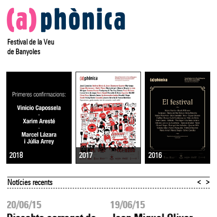
Festival de la Veu
de Banyoles
2017
2016
2018
<
>
Notícies recents
20/06/15
19/06/15