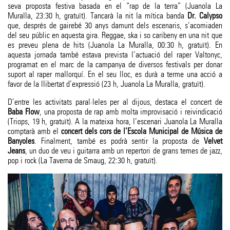
seva proposta festiva basada en el “rap de la terra” (Juanola La
Muralla, 23:30 h, gratuït). Tancarà la nit la mítica banda
Dr. Calypso
que, després de gairebé 30 anys damunt dels escenaris, s’acomiaden
del seu públic en aquesta gira. Reggae, ska i so caribeny en una nit que
es preveu plena de hits (Juanola La Muralla, 00:30 h, gratuït). En
aquesta jornada també estava prevista l’actuació del raper Valtonyc,
programat en el marc de la campanya de diversos festivals per donar
suport al raper mallorquí. En el seu lloc, es durà a terme una acció a
favor de la llibertat d’expressió (23 h, Juanola La Muralla, gratuït).
D’entre les activitats paral·leles per al dijous, destaca el concert de
Baba Flow
, una proposta de rap amb molta improvisació i reivindicació
(Triops, 19 h, gratuït). A la mateixa hora, l’escenari Juanola La Muralla
comptarà amb el
concert dels cors de l’Escola Municipal de Música de
Banyoles
. Finalment, també es podrà sentir la proposta de
Velvet
Jeans
, un duo de veu i guitarra amb un repertori de grans temes de jazz,
pop i rock (La Taverna de Smaug, 22:30 h, gratuït).