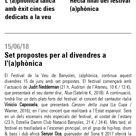
L'(a)phònica tanca
Recta final del festival
amb èxit cinc dies
(a)phònica
dedicats a la veu
15/06/18
Set propostes per al divendres a
l'(a)phònica
El Festival de la Veu de Banyoles, (a)phònica, continua aquest
divendres 15 de juny amb set propostes. El festival començarà amb
l’actuació de
Judit Nedderman
(21 h, Auditori de l’Ateneu, 10 € / 13 €),
que presentarà el seu darrer disc,
Nua
(Satelite K, 2018). A continuació,
tindrà lloc un dels plats forts del festival: el concert del cantautor italià
Vinicio Capossela
, que presentarà
Canzoni della cupa
(La Cupa /
Warner, 2016), en l’únic concert que realitzarà a l’Estat espanyol. Serà
en un dels escenaris més especials del festival, al costat de l’estany
(23 h, Estrella Damm Club Natació Banyoles, 21 € / 24 €). Més tard, el
festival es traslladarà a l’escenari principal, on el grup de hip-hop, drum
& bass i dub africà
Senyor Oca
, guanyador del Sona 9 2017 oferirà la