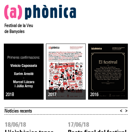
Festival de la Veu
de Banyoles
2017
2016
2018
<
>
Notícies recents
18/06/18
17/06/18