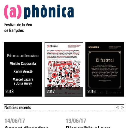
Festival de la Veu
de Banyoles
2017
2016
2018
<
>
Notícies recents
14/06/17
13/06/17