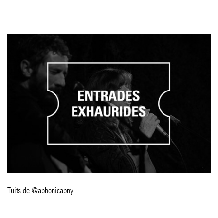
Tuits de @aphonicabny