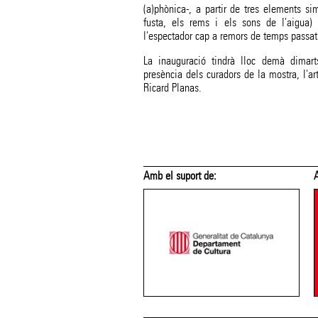
(a)phònica-, a partir de tres elements s
fusta, els rems i els sons de l'aigua)
l'espectador cap a remors de temps passats
La inauguració tindrà lloc demà dima
presència dels curadors de la mostra, l'art
Ricard Planas.
 suport de:
Amb el suport de: