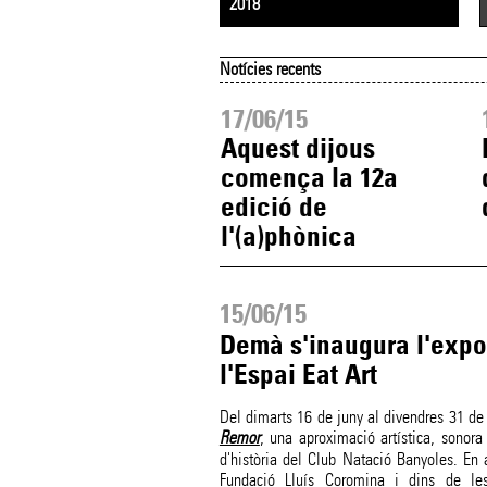
2018
Notícies recents
06/15
17/06/15
rades exhaurides
Aquest dijous
 a la primera
comença la 12a
ció de Cor de
edició de
tre
l'(a)phònica
15/06/15
Demà s'inaugura l'expo
l'Espai Eat Art
Del dimarts 16 de juny al divendres 31 de j
Remor
, una aproximació artística, sonora
d'història del Club Natació Banyoles. En 
Fundació Lluís Coromina i dins de les a