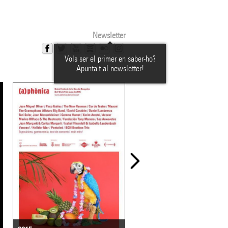
Newsletter
Vols ser el primer en saber-ho?
Apunta't al newsletter!