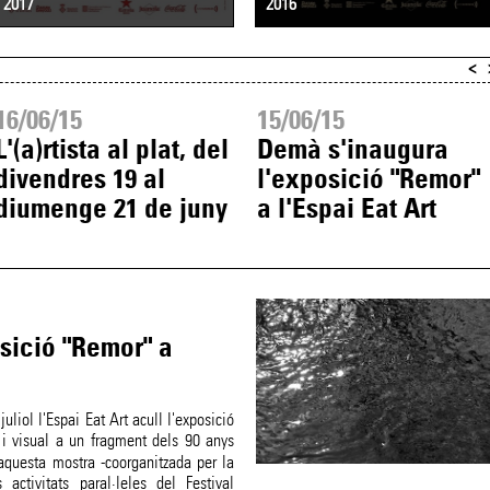
2017
2016
<
16/06/15
15/06/15
L'(a)rtista al plat, del
Demà s'inaugura
divendres 19 al
l'exposició "Remor"
diumenge 21 de juny
a l'Espai Eat Art
sició "Remor" a
uliol l'Espai Eat Art acull l'exposició
 i visual a un fragment dels 90 anys
aquesta mostra -coorganitzada per la
ctivitats paral·leles del Festival