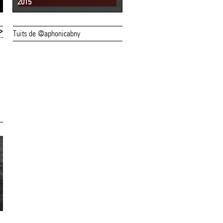
2015
2014
>
Tuits de @aphonicabny
12/06/15
08/06/15
Dissabte,
La mostra (a)2015
inauguració de "Més
la Biblioteca ja e
que veu" a la Llotja
pot consultar
del Tint