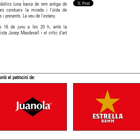
imbòlics (una barca de rem antiga de
 es condueix la mirada i l'oïda de
 i presents. La veu de l'estany.
rts 16 de juny a les 20 h, amb la
ista Josep Masdevall i el crític d'art
Amb el patrocini de: