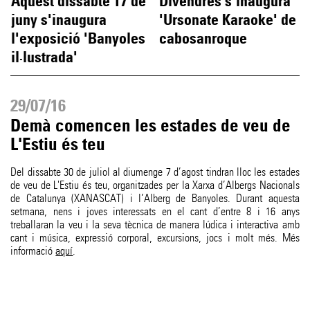
Aquest dissabte 17 de
Divendres s'inaugura
juny s'inaugura
'Ursonate Karaoke' de
l'exposició 'Banyoles
cabosanroque
il·lustrada'
29/07/16
Demà comencen les estades de veu de
L'Estiu és teu
Del dissabte 30 de juliol al diumenge 7 d’agost tindran lloc les estades
de veu de L'Estiu és teu, organitzades per la Xarxa d’Albergs Nacionals
de Catalunya (XANASCAT) i l’Alberg de Banyoles. Durant aquesta
setmana, nens i joves interessats en el cant d’entre 8 i 16 anys
treballaran la veu i la seva tècnica de manera lúdica i interactiva amb
cant i música, expressió corporal, excursions, jocs i molt més. Més
informació
aquí
.