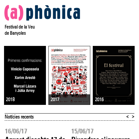
Festival de la Veu
de Banyoles
2017
2016
2018
<
>
Notícies recents
16/06/17
15/06/17