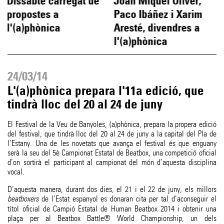
Dissabte carregat de
Joan Miquel Oliver,
propostes a
Paco Ibáñez i Xarim
l'(a)phònica
Aresté, divendres a
l'(a)phònica
24/03/14
L'(a)phònica prepara l'11a edició, que
tindrà lloc del 20 al 24 de juny
El Festival de la Veu de Banyoles, (a)phònica, prepara la propera edició
del festival, que tindrà lloc del 20 al 24 de juny a la capital del Pla de
l’Estany. Una de les novetats que avança el festival és que enguany
serà la seu del 5è Campionat Estatal de Beatbox, una competició oficial
d’on sortirà el participant al campionat del món d’aquesta disciplina
vocal.
D’aquesta manera, durant dos dies, el 21 i el 22 de juny, els millors
beatboxers
de l’Estat espanyol es donaran cita per tal d’aconseguir el
títol oficial de Campió Estatal de Human Beatbox 2014 i obtenir una
plaça per al Beatbox Battle® World Championship, un dels