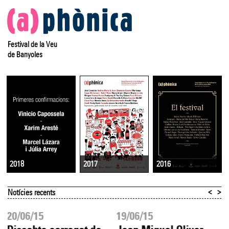
Festival de la Veu
de Banyoles
2017
2016
2018
<
>
Notícies recents
20/06/15
19/06/15