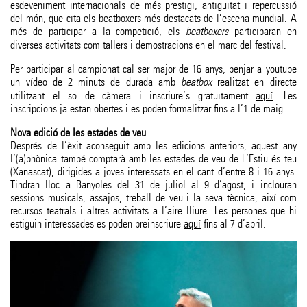
esdeveniment internacionals de més prestigi, antiguitat i repercussió
del món, que cita els beatboxers més destacats de l’escena mundial. A
més de participar a la competició, els
beatboxers
participaran en
diverses activitats com tallers i demostracions en el marc del festival.
Per participar al campionat cal ser major de 16 anys, penjar a youtube
un vídeo de 2 minuts de durada amb
beatbox
realitzat en directe
utilitzant el so de càmera i inscriure’s gratuïtament
aquí
. Les
inscripcions ja estan obertes i es poden formalitzar fins a l’1 de maig.
Nova edició de les estades de veu
Després de l’èxit aconseguit amb les edicions anteriors, aquest any
l’(a)phònica també comptarà amb les estades de veu de L’Estiu és teu
(Xanascat), dirigides a joves interessats en el cant d’entre 8 i 16 anys.
Tindran lloc a Banyoles del 31 de juliol al 9 d’agost, i inclouran
sessions musicals, assajos, treball de veu i la seva tècnica, així com
recursos teatrals i altres activitats a l’aire lliure. Les persones que hi
estiguin interessades es poden preinscriure
aquí
fins al 7 d’abril.