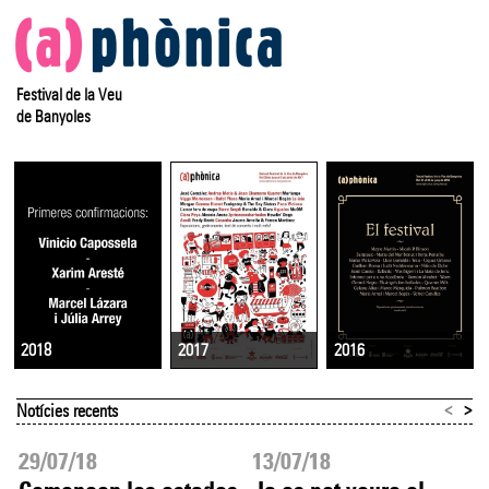
Festival de la Veu
de Banyoles
2017
2016
2018
<
>
Notícies recents
29/07/18
13/07/18