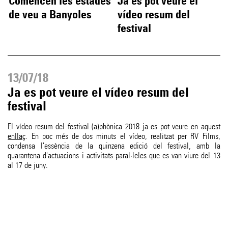
Comencen les estades
Ja es pot veure el
de veu a Banyoles
vídeo resum del
festival
13/07/18
Ja es pot veure el vídeo resum del
festival
El vídeo resum del festival (a)phònica 2018 ja es pot veure en aquest
enllaç
. En poc més de dos minuts el vídeo, realitzat per RV Films,
condensa l'essència de la quinzena edició del festival, amb la
quarantena d'actuacions i activitats paral·leles que es van viure del 13
al 17 de juny.