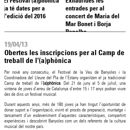
El Festival (a)phònica
Exhaurides les
ja té dates per a
entrades per al
l'edició del 2016
concert de Maria del
Mar Bonet i Borja
Penalba
19/04/13
Obertes les inscripcions per al Camp de
treball de l'(a)phònica
Per novè any consecutiu, el Festival de la Veu de Banyoles i la
Coordinadora del Lleure del Pla de l’Estany organitzen el ja tradicional
Camp de treball de l'
(a)phònica
. Del 21 de juny al 5 de juliol, una
vintena de joves d’arreu de Catalunya d’entre 15 i 17 anys podran viure
des de dins un festival musical.
Durant aquests anys, més de 180 joves ja han tingut l’oportunitat de
donar suport a l’organització, vivint el procés de preparació, muntatge i
tancament d’un esdeveniment d’aquestes característiques, compartint
experiències i descobrint Banyoles com un dels referents de la cultura
musical del nostre país.