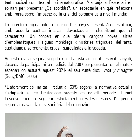
tant musical com teatral i cinematogràfica. Ara puja a l’escenari en
solitari per presentar ¿Os acordáis?, un espectacle en què reflexiona
amb ironia sobre l’impacte de la crisi del coronavirus a nivell mundial.
En un entorn inigualable, a tocar de l’Estany,es presentarà en estat pur,
amb aquella poètica inusual, devastadora i electritzant que el
caracteritza. Un concert en què oferirà cançons noves, altres
d’emblemàtiques i alguns monòlegs d’històries tràgiques, delirants,
quotidianes, sorprenents, crues i surrealistes a la vegada.
Aquesta és la segona vegada que l’artista actua al festival banyolí,
després de participar-hi en l’edició del 2007 per presentar -en el mateix
escenari on actuarà aquest 2021- el seu vuitè disc,
Vida y milagros
(Sony/BMG, 2006).
*L’aforament és limitat i reduït al 50% segons la normativa actual i
s’adaptarà a les limitacions vigents en aquell període. Durant
l’esdeveniment se seguiran estrictament totes les mesures d’higiene i
seguretat davant la crisi sanitària del coronavirus.