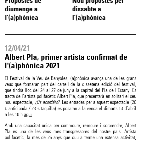
Propostes de
Nou propostes per
diumenge a
dissabte a
l’(a)phònica
l’(a)phònica
12/04/21
Albert Pla, primer artista confirmat de
l'(a)phònica 2021
El Festival de la Veu de Banyoles, (a)phònica avança una de les grans
veus que formaran part del cartell de la dissetena edició del festival,
que tindrà lloc del 24 al 27 de juny a la capital del Pla de l’Estany. Es
tracta de l’artista polifacètic Albert Pla, que presentarà en solitari el seu
nou espectacle,
¿Os acordáis?
. Les entrades per a aquest espectacle (20
€ anticipada / 23 € taquilla) es posaran a la venda el dimarts 13 d’abril
a les 10 h
aquí
.
Amb una capacitat única per commoure, remoure i sorprendre, Albert
Pla és una de les veus més transgressores del nostre país. Artista
polifacètic, fa més de 25 anys que duu a terme una extensa activitat,