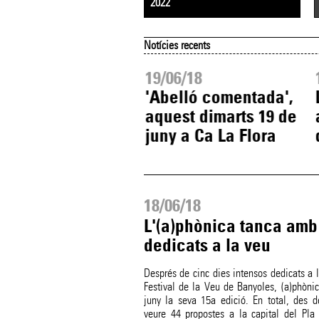
2022
Notícies recents
06/18
19/06/18
ueixen obertes
'Abelló comentada',
erses exposicions
aquest dimarts 19 de
el marc de
juny a Ca La Flora
a)phònica
18/06/18
L'(a)phònica tanca amb 
dedicats a la veu
Després de cinc dies intensos dedicats a l
Festival de la Veu de Banyoles, (a)phòni
juny la seva 15a edició. En total, des 
veure 44 propostes a la capital del Pla