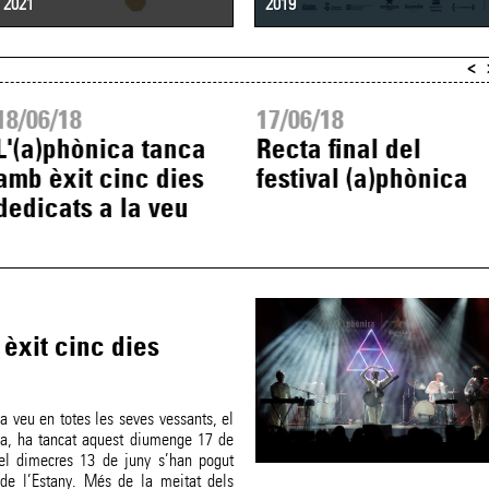
2021
2019
<
18/06/18
17/06/18
L'(a)phònica tanca
Recta final del
amb èxit cinc dies
festival (a)phònica
dedicats a la veu
èxit cinc dies
a veu en totes les seves vessants, el
ca, ha tancat aquest diumenge 17 de
del dimecres 13 de juny s’han pogut
 de l’Estany. Més de la meitat dels