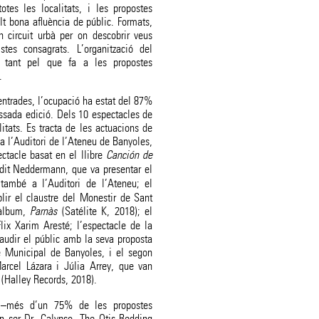
tes les localitats, i les propostes
 bona afluència de públic. Formats,
n circuit urbà per on descobrir veus
tes consagrats. L’organització del
va tant pel que fa a les propostes
.
entrades, l’ocupació ha estat del 87%
ssada edició. Dels 10 espectacles de
itats. Es tracta de les actuacions de
 a l’Auditori de l’Ateneu de Banyoles,
ctacle basat en el llibre
Canción de
dit Neddermann, que va presentar el
també a l’Auditori de l’Ateneu; el
ir el claustre del Monestir de Sant
 àlbum,
Parnàs
(Satélite K, 2018); el
lix Xarim Aresté; l’espectacle de la
audir el públic amb la seva proposta
e Municipal de Banyoles, i el segon
arcel Lázara i Júlia Arrey, que van
(Halley Records, 2018).
s –més d’un 75% de les propostes
 ser Dr. Calypso, The Otis Redding