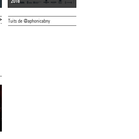
2018
2017
>
Tuits de @aphonicabny
16/06/18
15/06/18
L'(a)phònica
Set propostes per
continua dissabte
divendres a
amb una dotzena de
l'(a)phònica
propostes