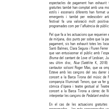
espectacles de pagament han exhaurit to
gratuïtes també han comptat amb una molt
estils i escenaris diferents han format u
emergents i també per redescobrir artis
festival fa una valoració molt positi
programades com per l’afluència de públic
Pel que fa a les actuacions que requerien 
de mitjana, dos punts per sobre que la pa
pagament, sis han exhaurit totes les local
Santi Balmes, Clara Segura i Fluren Ferrer
que van entusiasmar el públic amb l’espe
Bruma
del cantant de Love of Lesbian; Ju
seu últim disc,
Nua
(Satélite K, 2018) 
cantautor solsoní Roger Mas, que va ompl
Esteve amb les cançons del seu darrer
concert a la Barca Tirona del músic de F
companyia Illuminati Tenors, que va fer g
còmica d’òpera i teatre gestual al Teatr
concert a la Barca Tirona a càrrec de M
interpretar les cançons de
Pedalant endins
En el cas de les actuacions gratuïte
programades–, les més concorregudes van