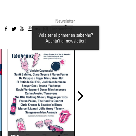
Newsletter
Marxandatge
Vols ser el primer en saber-ho?
Apunta't al newsletter!