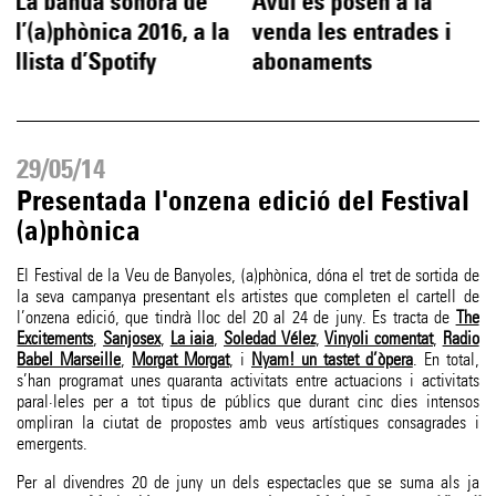
La banda sonora de
Avui es posen a la
l’(a)phònica 2016, a la
venda les entrades i
llista d’Spotify
abonaments
29/05/14
Presentada l'onzena edició del Festival
(a)phònica
El Festival de la Veu de Banyoles, (a)phònica, dóna el tret de sortida de
la seva campanya presentant els artistes que completen el cartell de
l’onzena edició, que tindrà lloc del 20 al 24 de juny. Es tracta de
The
Excitements
,
Sanjosex
,
La iaia
,
Soledad Vélez
,
Vinyoli comentat
,
Radio
Babel Marseille
,
Morgat Morgat
, i
Nyam! un tastet d’òpera
. En total,
s’han programat unes quaranta activitats entre actuacions i activitats
paral·leles per a tot tipus de públics que durant cinc dies intensos
ompliran la ciutat de propostes amb veus artístiques consagrades i
emergents.
Per al divendres 20 de juny un dels espectacles que se suma als ja