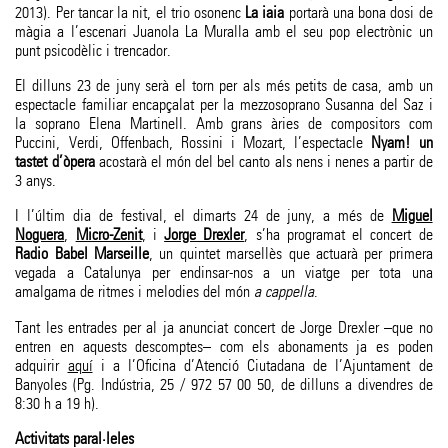
2013). Per tancar la nit, el trio osonenc
La iaia
portarà una bona dosi de
màgia a l’escenari Juanola La Muralla amb el seu pop electrònic un
punt psicodèlic i trencador.
El dilluns 23 de juny serà el torn per als més petits de casa, amb un
espectacle familiar encapçalat per la mezzosoprano Susanna del Saz i
la soprano Elena Martinell. Amb grans àries de compositors com
Puccini, Verdi, Offenbach, Rossini i Mozart, l’espectacle
Nyam! un
tastet d’òpera
acostarà el món del bel canto als nens i nenes a partir de
3 anys.
I l’últim dia de festival, el dimarts 24 de juny, a més de
Miguel
Noguera
,
Micro-Zenit
, i
Jorge Drexler
, s’ha programat el concert de
Radio Babel Marseille
, un quintet marsellès que actuarà per primera
vegada a Catalunya per endinsar-nos a un viatge per tota una
amalgama de ritmes i melodies del món
a cappella
.
Tant les entrades per al ja anunciat concert de Jorge Drexler –que no
entren en aquests descomptes– com els abonaments ja es poden
adquirir
aquí
i a l’Oficina d’Atenció Ciutadana de l’Ajuntament de
Banyoles (Pg. Indústria, 25 / 972 57 00 50, de dilluns a divendres de
8:30 h a 19 h).
Activitats paral·leles