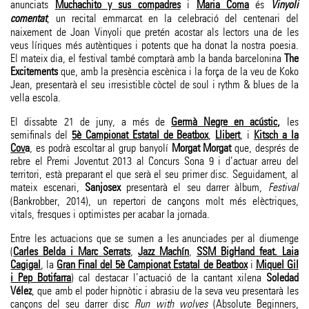
anunciats
Muchachito y sus compadres
i
Maria Coma
és
Vinyoli
comentat
, un recital emmarcat en la celebració del centenari del
naixement de Joan Vinyoli que pretén acostar als lectors una de les
veus líriques més autèntiques i potents que ha donat la nostra poesia.
El mateix dia, el festival també comptarà amb la banda barcelonina
The
Excitements
que, amb la presència escènica i la força de la veu de Koko
Jean, presentarà el seu irresistible còctel de soul i rythm & blues de la
vella escola.
El dissabte 21 de juny, a més de
Germà Negre en acústic
,
les
semifinals del
5è Campionat Estatal de Beatbox
,
Llibert
, i
Kitsch a la
Cov
a
, es podrà escoltar al grup banyolí
Morgat Morgat
que, després de
rebre el Premi Joventut 2013 al Concurs Sona 9 i d’actuar arreu del
territori, està preparant el que serà el seu primer disc. Seguidament, al
mateix escenari,
Sanjosex
presentarà el seu darrer àlbum,
Festival
(Bankrobber, 2014), un repertori de cançons molt més elèctriques,
vitals, fresques i optimistes per acabar la jornada.
Entre les actuacions que se sumen a les anunciades per al diumenge
(
Carles Belda i Marc Serrats
,
Jazz Machín
,
SSM BigHand feat. Laia
Cagigal
, la
Gran Final del 5è Campionat Estatal de Beatbox
i
Miquel Gil
i Pep Botifarra
) cal destacar l’actuació de la cantant xilena
Soledad
Vélez
, que amb el poder hipnòtic i abrasiu de la seva veu presentarà les
cançons del seu darrer disc
Run with wolves
(Absolute Beginners,