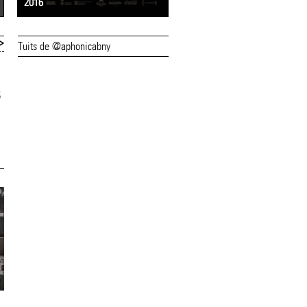
2016
2015
>
Tuits de @aphonicabny
13/06/19
12/06/19
s
Entrades exhaurides
Inauguració 'Dib
per a Daura
en directe' i
Mangara +
Guerrilleres del
Documental 'Negre
Ganxet
de merda'