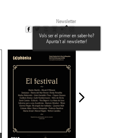
Newsletter
Vols ser el primer en saber-ho?
Apunta't al newsletter!