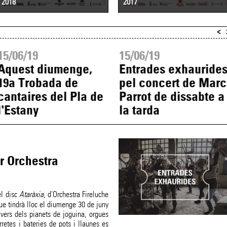
2018
2017
<
15/06/19
15/06/19
Aquest diumenge,
Entrades exhauride
19a Trobada de
pel concert de Marc
cantaires del Pla de
Parrot de dissabte a
l'Estany
la tarda
r Orchestra
el disc
Ataràxia
, d'Orchestra Fireluche
que tindrà lloc el diumenge 30 de juny
ivers dels pianets de joguina, orgues
retes i bateries de pots i llaunes es