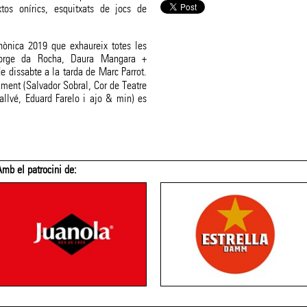
tos onírics, esquitxats de jocs de
hònica 2019 que exhaureix totes les
 Jorge da Rocha, Daura Mangara +
 de dissabte a la tarda de Marc Parrot.
ament (Salvador Sobral, Cor de Teatre
lvé, Eduard Farelo i ajo & min) es
Amb el patrocini de: