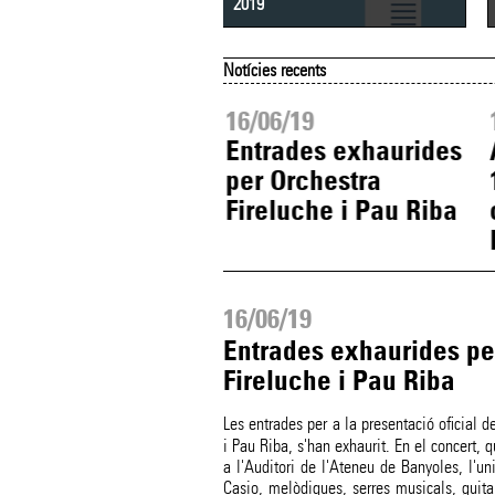
2019
Notícies recents
06/19
16/06/19
ença l'exposició
Entrades exhaurides
 2019 a la
per Orchestra
lioteca Comarcal
Fireluche i Pau Riba
 Pla de l'Estany
16/06/19
Entrades exhaurides pe
Fireluche i Pau Riba
Les entrades per a la presentació oficial d
i Pau Riba, s'han exhaurit. En el concert, 
a l'Auditori de l'Ateneu de Banyoles, l'un
Casio, melòdiques, serres musicals, guitar