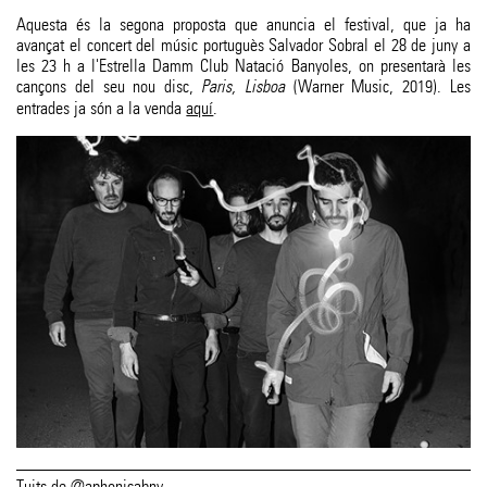
Aquesta és la segona proposta que anuncia el festival, que ja ha
avançat el concert del músic portuguès Salvador Sobral el 28 de juny a
les 23 h a l'Estrella Damm Club Natació Banyoles, on presentarà les
cançons del seu nou disc,
Paris, Lisboa
(Warner Music, 2019). Les
entrades ja són a la venda
aquí
.
Tuits de @aphonicabny