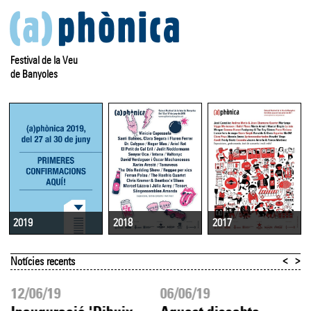
Festival de la Veu
de Banyoles
2018
2017
2019
<
>
Notícies recents
12/06/19
06/06/19