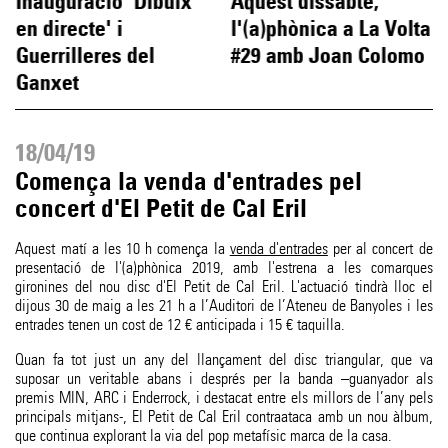
Inauguració 'Dibuix
Aquest dissabte,
en directe' i
l'(a)phònica a La Volta
Guerrilleres del
#29 amb Joan Colomo
Ganxet
18/04/19
Comença la venda d'entrades pel
concert d'El Petit de Cal Eril
Aquest matí a les 10 h comença la
venda d'entrades
per al concert de
presentació de l'(a)phònica 2019, amb l'estrena a les comarques
gironines del nou disc d'El Petit de Cal Eril. L'actuació tindrà lloc el
dijous 30 de maig a les 21 h a l’Auditori de l’Ateneu de Banyoles i les
entrades tenen un cost de 12 € anticipada i 15 € taquilla.
Quan fa tot just un any del llançament del disc triangular, que va
suposar un veritable abans i després per la banda –guanyador als
premis MIN, ARC i Enderrock, i destacat entre els millors de l’any pels
principals mitjans-, El Petit de Cal Eril contraataca amb un nou àlbum,
que continua explorant la via del pop metafísic marca de la casa.