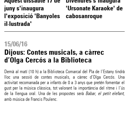
Aquest dissabte 17 de
Divendres s'inaugura
juny s'inaugura
'Ursonate Karaoke' de
l'exposició 'Banyoles
cabosanroque
il·lustrada'
15/06/16
Dijous: Contes musicals, a càrrec
d’Olga Cercós a la Biblioteca
Demà al matí (10 h) a la Biblioteca Comarcal del Pla de l’Estany tindrà
lloc una sessió de contes musicals, a càrrec d’Olga Cercós. Una
activitat recomanada per a infants de 0 a 3 anys que pretén fomentar el
gust per la música clàssica, tot valorant la importància del ritme i l’ús
de la llengua oral. Una de les propostes serà
Babar, el petit elefant
,
amb música de Francis Poulenc.