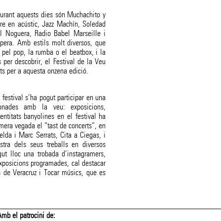
durant aquests dies són Muchachito y
e en acústic, Jazz Machín, Soledad
el Noguera, Radio Babel Marseille i
òpera. Amb estils molt diversos, que
 pel pop, la rumba o el beatbox, i la
s per descobrir, el Festival de la Veu
ts per a aquesta onzena edició.
 festival s’ha pogut participar en una
acionades amb la veu: exposicions,
entitats banyolines en el festival ha
mera vegada el “tast de concerts”, en
lda i Marc Serrats, Cita a Ciegas, i
tra dels seus treballs en diversos
ut lloc una trobada d’instagramers,
xposicions programades, cal destacar
 de Veracruz i Tocar músics, que es
Amb el patrocini de: