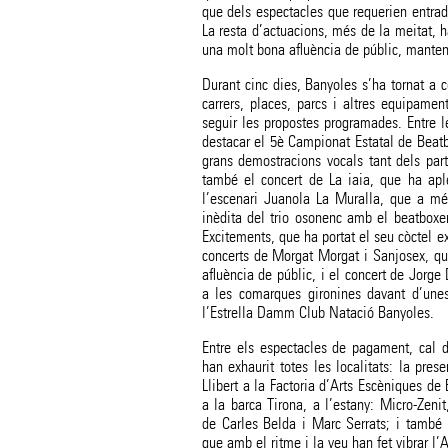
que dels espectacles que requerien entrada
La resta d’actuacions, més de la meitat, 
una molt bona afluència de públic, mantenin
Durant cinc dies, Banyoles s’ha tornat a co
carrers, places, parcs i altres equipam
seguir les propostes programades. Entre 
destacar el 5è Campionat Estatal de Beatb
grans demostracions vocals tant dels part
també el concert de La iaia, que ha ap
l’escenari Juanola La Muralla, que a mé
inèdita del trio osonenc amb el beatboxe
Excitements, que ha portat el seu còctel ex
concerts de Morgat Morgat i Sanjosex, q
afluència de públic, i el concert de Jorge
a les comarques gironines davant d’unes
l’Estrella Damm Club Natació Banyoles.
Entre els espectacles de pagament, cal d
han exhaurit totes les localitats: la pre
Llibert a la Factoria d’Arts Escèniques de
a la barca Tirona, a l’estany: Micro-Zeni
de Carles Belda i Marc Serrats; i també
que amb el ritme i la veu han fet vibrar l’