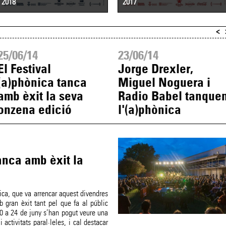
2018
2017
<
25/06/14
23/06/14
El Festival
Jorge Drexler,
(a)phònica tanca
Miguel Noguera i
amb èxit la seva
Radio Babel tanque
onzena edició
l'(a)phònica
tanca amb èxit la
ica, que va arrencar aquest divendres
 gran èxit tant pel que fa al públic
0 a 24 de juny s’han pogut veure una
activitats paral·leles, i cal destacar