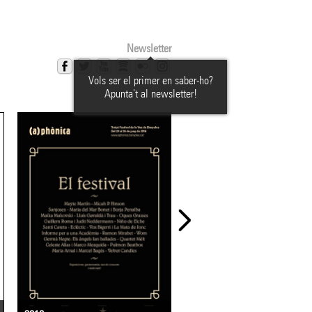
Newsletter
Vols ser el primer en saber-ho?
Apunta't al newsletter!