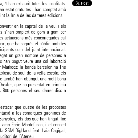
, 4 han exhaurit totes les localitats.
han estat gratuïtes i han comptat amb
t la línia de les darreres edicions.
nvertir en la capital de la veu, i els
ents s’han omplert de gom a gom per
les actuacions més concorregudes cal
ox, que ha sorprès el públic amb les
icipants com del jurat internacional;
legat un gran nombre de persones a
s han pogut veure una col·laboració
r Markooz; la banda barcelonina The
plosiu de soul de la vella escola; els
ue també han obtingut una molt bona
 Drexler, que ha presentat en primícia
 800 persones el seu darrer disc a
estacar que quatre de les propostes
sentació a les comarques gironines de
 Banyoles; els dos que han tingut lloc
t, amb Enric Montefusco, i el concert
 la SSM BigHand feat. Laia Cagigal,
Auditori de l’Ateneu.