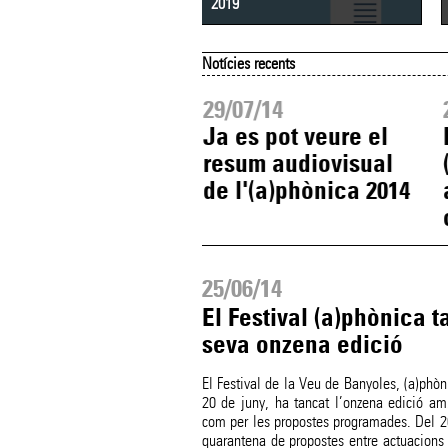
2019
Notícies recents
12/14
29/07/14
propera edició de
Ja es pot veure el
a)phònica ja té
resum audiovisual
es
de l'(a)phònica 2014
25/06/14
El Festival (a)phònica 
seva onzena edició
El Festival de la Veu de Banyoles, (a)phòn
20 de juny, ha tancat l’onzena edició amb
com per les propostes programades. Del 2
quarantena de propostes entre actuacions i 