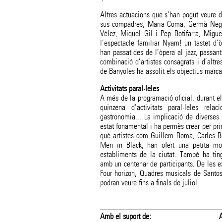
Altres actuacions que s’han pogut veure 
sus compadres, Maria Coma, Germà Negr
Vélez, Miquel Gil i Pep Botifarra, Migu
l’espectacle familiar Nyam! un tastet d’
han passat des de l’òpera al jazz, passant
combinació d’artistes consagrats i d’altre
de Banyoles ha assolit els objectius marca
Activitats paral·leles
A més de la programació oficial, durant el
quinzena d’activitats paral·leles rel
gastronomia... La implicació de diverses 
estat fonamental i ha permès crear per pri
què artistes com Guillem Roma, Carles Be
Men in Black, han ofert una petita mos
establiments de la ciutat. També ha ting
amb un centenar de participants. De les e
Four horizon, Quadres musicals de Santos
podran veure fins a finals de juliol.
 suport de:
Amb el suport de: