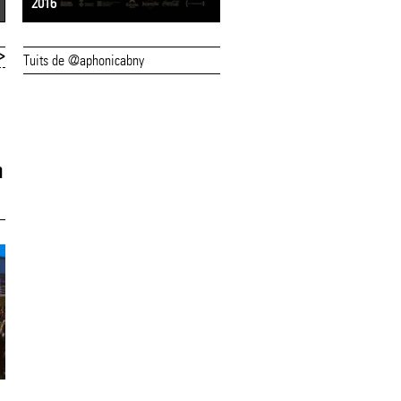
2016
2015
>
Tuits de @aphonicabny
23/06/14
22/06/14
"Nyam! un tastet
Grison es procla
d'òpera", proposta
guanyador del 5è
n
familiar per dilluns
Campionat Estata
Beatbox