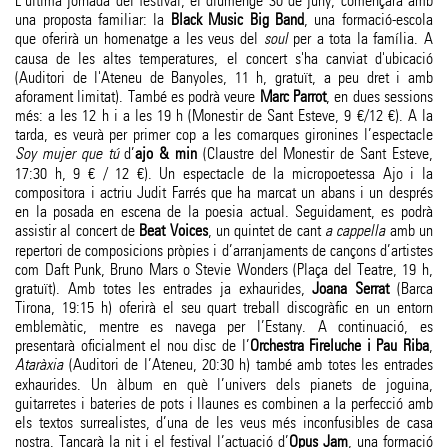
L’última jornada del festival, el diumenge 30 de juny, començarà amb
una proposta familiar: la
Black Music Big Band
, una formació-escola
que oferirà un homenatge a les veus del
soul
per a tota la família. A
causa de les altes temperatures, el concert s'ha canviat d'ubicació
(Auditori de l'Ateneu de Banyoles, 11 h, gratuït, a peu dret i amb
aforament limitat). També es podrà veure
Marc Parrot
, en dues sessions
més: a les 12 h i a les 19 h (Monestir de Sant Esteve, 9 €/12 €). A la
tarda, es veurà per primer cop a les comarques gironines l’espectacle
Soy mujer que tú
d’
ajo & min
(Claustre del Monestir de Sant Esteve,
17:30 h, 9 € / 12 €). Un espectacle de la micropoetessa Ajo i la
compositora i actriu Judit Farrés que ha marcat un abans i un després
en la posada en escena de la poesia actual. Seguidament, es podrà
assistir al concert de
Beat Voices
, un quintet de cant
a cappella
amb un
repertori de composicions pròpies i d’arranjaments de cançons d’artistes
com Daft Punk, Bruno Mars o Stevie Wonders (Plaça del Teatre, 19 h,
gratuït). Amb totes les entrades ja exhaurides,
Joana Serrat
(Barca
Tirona, 19:15 h) oferirà el seu quart treball discogràfic en un entorn
emblemàtic, mentre es navega per l’Estany. A continuació, es
presentarà oficialment el nou disc de l’
Orchestra Fireluche i Pau Riba
,
Ataràxia
(Auditori de l’Ateneu, 20:30 h) també amb totes les entrades
exhaurides. Un àlbum en què l’univers dels pianets de joguina,
guitarretes i bateries de pots i llaunes es combinen a la perfecció amb
els textos surrealistes, d’una de les veus més inconfusibles de casa
nostra. Tancarà la nit i el festival l’actuació d’
Opus Jam
, una formació