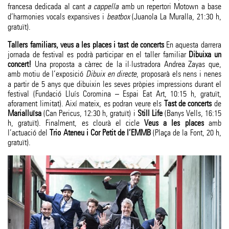
francesa dedicada al cant
a cappella
amb un repertori Motown a base
d’harmonies vocals expansives i
beatbox
(Juanola La Muralla, 21:30 h,
gratuït).
Tallers familiars, veus a les places i tast de concerts
En aquesta darrera
jornada de festival es podrà participar en el taller familiar
Dibuixa un
concert!
Una proposta a càrrec de la il·lustradora Andrea Zayas que,
amb motiu de l’exposició
Dibuix en directe
, proposarà els nens i nenes
a partir de 5 anys que dibuixin les seves pròpies impressions durant el
festival (Fundació Lluís Coromina – Espai Eat Art, 10:15 h, gratuït,
aforament limitat). Així mateix, es podran veure els
Tast de concerts
de
Marialluïsa
(Can Pericus, 12:30 h, gratuït) i
Still Life
(Banys Vells, 16:15
h, gratuït). Finalment, es clourà el cicle
Veus a les places
amb
l’actuació del
Trio Ateneu i Cor Petit de l’EMMB
(Plaça de la Font, 20 h,
gratuït).