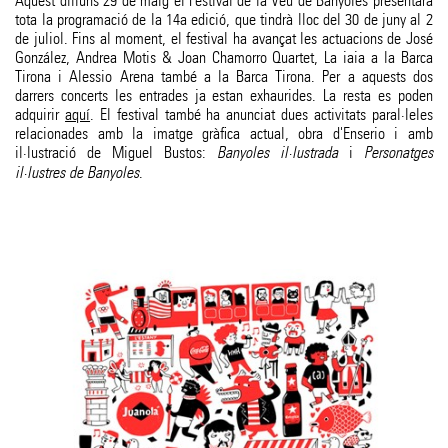
Aquest dilluns 29 de maig el Festival de la Veu de Banyoles presentara
tota la programació de la 14a edició, que tindrà lloc del 30 de juny al 2
de juliol. Fins al moment, el festival ha avançat les actuacions de José
González, Andrea Motis & Joan Chamorro Quartet, La iaia a la Barca
Tirona i Alessio Arena també a la Barca Tirona. Per a aquests dos
darrers concerts les entrades ja estan exhaurides. La resta es poden
adquirir
aquí
. El festival també ha anunciat dues activitats paral·leles
relacionades amb la imatge gràfica actual, obra d'Enserio i amb
il·lustració de Miguel Bustos:
Banyoles il·lustrada
i
Personatges
il·lustres de Banyoles
.