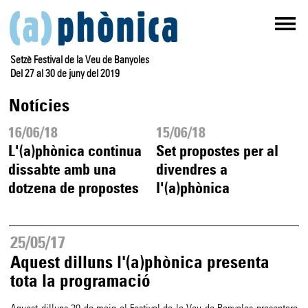
Setzè Festival de la Veu de Banyoles
Del 27 al 30 de juny del 2019
Notícies
16/06/18
15/06/18
L'(a)phònica continua
Set propostes per al
dissabte amb una
divendres a
dotzena de propostes
l'(a)phònica
25/05/17
Aquest dilluns l'(a)phònica presenta
tota la programació