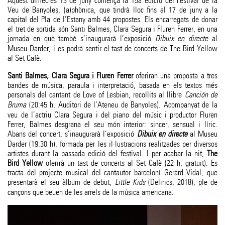
Aquest dimecres 13 de juny comença la 15a edició del Festival de la
Veu de Banyoles, (a)phònica, que tindrà lloc fins al 17 de juny a la
capital del Pla de l’Estany amb 44 propostes. Els encarregats de donar
el tret de sortida són Santi Balmes, Clara Segura i Fluren Ferrer, en una
jornada en què també s’inaugurarà l’exposició
Dibuix en directe
al
Museu Darder, i es podrà sentir el tast de concerts de The Bird Yellow
al Set Cafè.
Santi Balmes, Clara Segura i Fluren Ferrer
oferiran una proposta a tres
bandes de música, paraula i interpretació, basada en els textos més
personals del cantant de Love of Lesbian, recollits al llibre
Canción de
Bruma
(20:45 h, Auditori de l’Ateneu de Banyoles). Acompanyat de la
veu de l’actriu Clara Segura i del piano del músic i productor Fluren
Ferrer, Balmes desgrana el seu món interior: sincer, sensual i líric.
Abans del concert, s’inaugurarà l’exposició
Dibuix en directe
al Museu
Darder (19:30 h), formada per les il·lustracions realitzades per diversos
artistes durant la passada edició del festival. I per acabar la nit,
The
Bird Yellow
oferirà un tast de concerts al Set Cafè (22 h, gratuït). Es
tracta del projecte musical del cantautor barceloní Gerard Vidal, que
presentarà el seu àlbum de debut,
Little Kids
(Delirics, 2018), ple de
cançons que beuen de les arrels de la música americana.