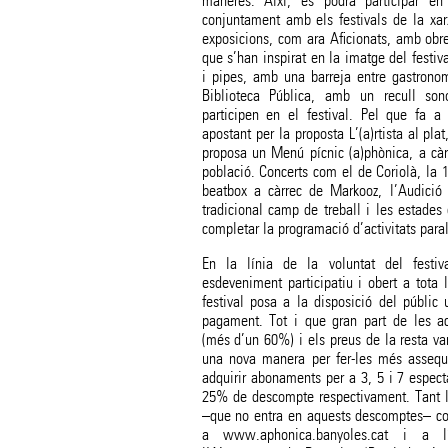
maneres. Així, es podrà participar en
conjuntament amb els festivals de la xar
exposicions, com ara Aficionats, amb obre
que s’han inspirat en la imatge del festiv
i pipes, amb una barreja entre gastronomi
Biblioteca Pública, amb un recull son
participen en el festival. Pel que fa a 
apostant per la proposta L’(a)rtista al pl
proposa un Menú pícnic (a)phònica, a càrr
població. Concerts com el de Coriolà, la 1
beatbox a càrrec de Markooz, l’Audició
tradicional camp de treball i les estades
completar la programació d’activitats paral
En la línia de la voluntat del festi
esdeveniment participatiu i obert a tota 
festival posa a la disposició del públic
pagament. Tot i que gran part de les ac
(més d’un 60%) i els preus de la resta va
una nova manera per fer-les més assequi
adquirir abonaments per a 3, 5 i 7 espect
25% de descompte respectivament. Tant l
–que no entra en aquests descomptes– co
a www.aphonica.banyoles.cat i a l’