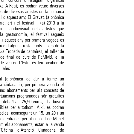
 un concurs d’Instagram organitzat
xa A-Petit; es podran veure diverses
s de diversos artistes de la comarca
al d’aquest any; El Gravat, (a)phònica
a, art i el festival, i (a) 2013 a la
or i audiovisual dels artistes que
la gastronomia, el festival segueix
at, i aquest any per primera vegada es
ec d’alguns restaurants i bars de la
3a Trobada de cantaires, el taller de
 de final de curs de l’EMMB, el ja
 de veu de L’Estiu és teu! acaben de
·leles.
val (a)phònica de dur a terme un
la ciutadania, per primera vegada el
 uns abonaments per als concerts de
tuacions programades són gratuïtes
n dels 4 als 25,50 euros, s'ha buscat
bles per a tothom. Així, es podran
acles, aconseguint un 15, un 20 i un
es entrades per al concert de Manel
m els abonaments, estan a la venda
Oficina d’Atenció Ciutadana de