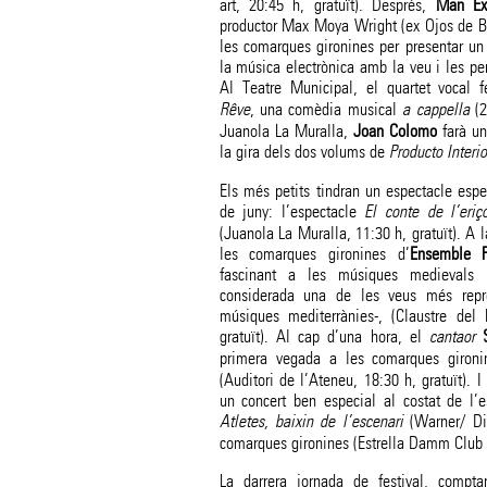
art, 20:45 h, gratuït). Després,
Man Ex
productor Max Moya Wright (ex Ojos de Br
les comarques gironines per presentar un
la música electrònica amb la veu i les per
Al Teatre Municipal, el quartet vocal
Rêve
, una comèdia musical
a cappella
(2
Juanola La Muralla,
Joan Colomo
farà un
la gira dels dos volums de
Producto Interio
Els més petits tindran un espectacle esp
de juny: l’espectacle
El conte de l’eriç
(Juanola La Muralla, 11:30 h, gratuït). A l
les comarques gironines d’
Ensemble P
fascinant a les músiques medievals
considerada una de les veus més repre
músiques mediterrànies-, (Claustre del
gratuït). Al cap d’una hora, el
cantaor
primera vegada a les comarques gironi
(Auditori de l’Ateneu, 18:30 h, gratuït). 
un concert ben especial al costat de l
Atletes, baixin de l’escenari
(Warner/ Di
comarques gironines (Estrella Damm Club 
La darrera jornada de festival, compt