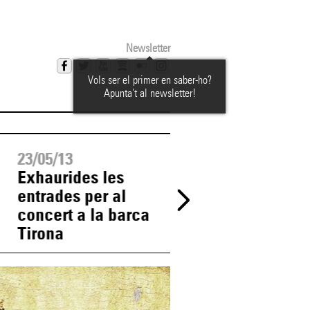
Newsletter
Vols ser el primer en saber-ho?
Apunta't al newsletter!
23/05/13
23/05/13
Exhaurides les
A punt d'exhaurir
entrades per al
les entrades per 
concert a la barca
concert a la barc
Tirona
Tirona