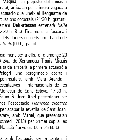
 Maqina
, un projecte del músic i
ujo), arribaran per primera vegada a
 actuació que uneix el llenguatge de
cussions corporals (21:30 h, gratuït).
 femení
Delikatessen
estrenarà
Belle
2:30 h, 8 €). Finalment, a l’escenari
 dels darrers concerts amb banda de
r Bruto
(00 h, gratuït).
ecialment per a ells, el diumenge 23
ó Bru
, de
Xerramequ Tiquis Miquis
a tarda arribarà la primera actuació a
elegrí
, una peregrinació oberta i
 peninsulars, amb Mara Aranda -
sentatives i internacionals de les
 Monestir de Sant Esteve, 17:30 h,
Salao & Jaco Abel
presentaran per
nes l’espectacle
Flamenco eléctrico
I per acabar la revetlla de Sant Joan,
’estany, amb
Manel
, que presentaran
scmedi, 2013) per primer cop a les
Natació Banyoles, 00 h, 25,50 €).
arà amb l’actuació de la cantant i