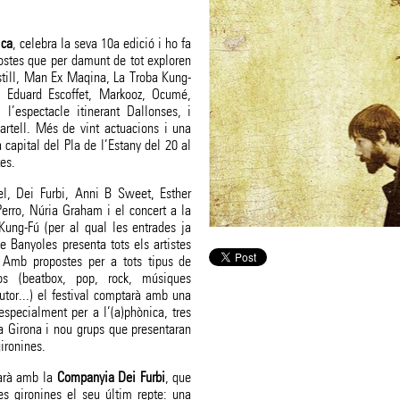
ica
, celebra la seva 10a edició i ho fa
stes que per damunt de tot exploren
dstill, Man Ex Maqina, La Troba Kung-
+ Eduard Escoffet, Markooz, Ocumé,
’espectacle itinerant Dallonses, i
rtell. Més de vint actuacions i una
a capital del Pla de l’Estany del 20 al
es.
l, Dei Furbi, Anni B Sweet, Esther
rro, Núria Graham i el concert a la
ung-Fú (per al qual les entrades ja
e Banyoles presenta tots els artistes
. Amb propostes per a tots tipus de
sos (beatbox, pop, rock, músiques
utor...) el festival comptarà amb una
especialment per a l’(a)phònica, tres
a Girona i nou grups que presentaran
ironines.
tarà amb la
Companyia Dei Furbi
, que
s gironines el seu últim repte: una