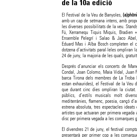
de la 10a edició
El Festival de la Veu de Banyoles,
(a)phòn
amb un cap de setmana intens, amb propo
les diverses possibilitats de la veu. Stan
Fú, Xerramequ Tiquis Miquis, Bradien 
Ensemble Pelegrí i Salao & Jaco Abel, l
Eduard Mas i Alba Bosch completen el ca
dotzena d’activitats paral·leles ompliran l
24 de juny, la majoria de les quals, gratuït
Després d’anunciar els concerts de Mane
Condal, Joan Colomo, Maïa Vidal, Juan Pe
barca Tirona dels membres de La Troba K
estan exhaurides), el Festival de la Veu d
que durant cinc dies ompliran la ciutat
públics, d’estils musicals molt diver
mediterrànies, flamenc, poesia, cançó d’a
estrena absoluta, tres espectacles ideats 
artistes que actuaran per primera vegada 
disc per primera vegada a les comarques g
El divendres 21 de juny, el festival comp
presentarà per primer cop a les comarque