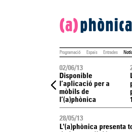
Programació
Espais
Entrades
Notí
06/13
02/06/13
ença l’exposició
Disponible
2013 a la
l’aplicació per a
lioteca Pública
mòbils de
l’(a)phònica
28/05/13
L'(a)phònica presenta t