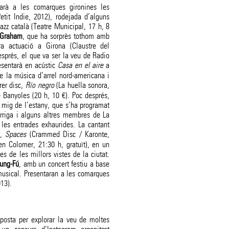
arà a les comarques gironines les
tit Indie, 2012), rodejada d’alguns
azz català (Teatre Municipal, 17 h, 8
 Graham
, que ha sorprès tothom amb
ra actuació a Girona (Claustre del
esprés, el que va ser la veu de Radio
esentarà en acústic
Casa en el aire
a
re la música d’arrel nord-americana i
rer disc,
Río negro
(La huella sonora,
e Banyoles (20 h, 10 €). Poc després,
l mig de l’estany, que s’ha programat
rriga i alguns altres membres de La
les entrades exhaurides. La cantant
c,
Spaces
(Crammed Disc / Karonte,
n Colomer, 21:30 h, gratuït), en un
 de les millors vistes de la ciutat.
ung-Fú
, amb un concert festiu a base
musical. Presentaran a les comarques
13).
aposta per explorar la veu de moltes