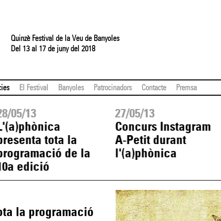
Quinzè Festival de la Veu de Banyoles
Del 13 al 17 de juny del 2018
cies
El Festival
Banyoles
Patrocinadors
Contacte
Premsa
28/05/13
27/05/13
L'(a)phònica
Concurs Instagram
presenta tota la
A-Petit durant
programació de la
l'(a)phònica
10a edició
ota la programació