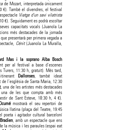
ca
de Mozart, interpretada únicament
 €). També el divendres, el festival
’espectacle
Viatge d'un savi vilatrista
 10 €). Seguidament es podrà escoltar
seves capacitats vocals (Juanola La
acions més destacades de la jornada
, que presentarà per primera vegada a
pectacle,
Cénit
(Juanola La Muralla,
ard Mas i la soprano Alba Bosch
nt per al festival a base d’escenes
 Turers, 11:30 h, gratuït). Més tard,
 itinerant
Dallonses
, també ideat
t de l’església de Santa Maria, 12:30
t
, una de les artistes més destacades
l i una de les que compta amb més
estir de Sant Esteve, 18:30 h, 4 €).
Ocumé
mostrarà el seu repertori de
úsica llatina (plaça del Teatre, 19:45
el poeta i agitador cultural barceloní
 Bradien
, amb un espectacle que ens
de la música i les paraules (espai eat