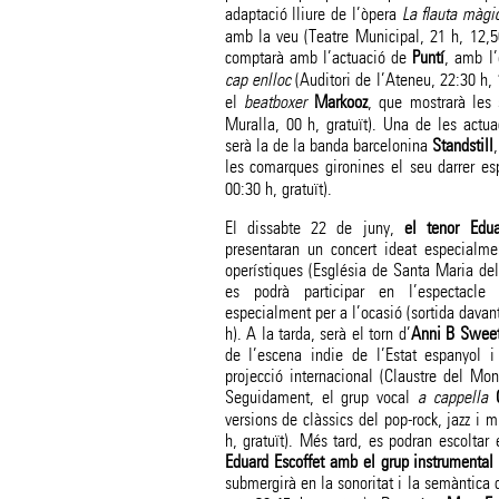
adaptació lliure de l’òpera
La flauta màgi
amb la veu (Teatre Municipal, 21 h, 12,50
comptarà amb l’actuació de
Puntí
, amb l
cap enlloc
(Auditori de l’Ateneu, 22:30 h,
el
beatboxer
Markooz
, que mostrarà les 
Muralla, 00 h, gratuït). Una de les actu
serà la de la banda barcelonina
Standstill
les comarques gironines el seu darrer es
00:30 h, gratuït).
El dissabte 22 de juny,
el tenor Edu
presentaran un concert ideat especialme
operístiques (Església de Santa Maria dels
es podrà participar en l’espectacle
especialment per a l’ocasió (sortida davan
h). A la tarda, serà el torn d’
Anni B Swee
de l’escena indie de l’Estat espanyo
projecció internacional (Claustre del Mon
Seguidament, el grup vocal
a cappella
versions de clàssics del pop-rock, jazz i m
h, gratuït). Més tard, es podran escoltar 
Eduard Escoffet amb el grup instrumental
submergirà en la sonoritat i la semàntica 