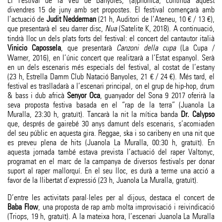
El Festival de la Veu de Banyoles, (a)phònica, continua aquest
divendres 15 de juny amb set propostes. El festival començarà amb
l’actuació de
Judit Nedderman
(21 h, Auditori de l’Ateneu, 10 € / 13 €),
que presentarà el seu darrer disc,
Nua
(Satelite K, 2018). A continuació,
tindrà lloc un dels plats forts del festival: el concert del cantautor italià
Vinicio Capossela
, que presentarà
Canzoni della cupa
(La Cupa /
Warner, 2016), en l’únic concert que realitzarà a l’Estat espanyol. Serà
en un dels escenaris més especials del festival, al costat de l’estany
(23 h, Estrella Damm Club Natació Banyoles, 21 € / 24 €). Més tard, el
festival es traslladarà a l’escenari principal, on el grup de hip-hop, drum
& bass i dub africà
Senyor Oca
, guanyador del Sona 9 2017 oferirà la
seva proposta festiva basada en el “rap de la terra” (Juanola La
Muralla, 23:30 h, gratuït). Tancarà la nit la mítica banda
Dr. Calypso
que, després de gairebé 30 anys damunt dels escenaris, s’acomiaden
del seu públic en aquesta gira. Reggae, ska i so caribeny en una nit que
es preveu plena de hits (Juanola La Muralla, 00:30 h, gratuït). En
aquesta jornada també estava prevista l’actuació del raper Valtonyc,
programat en el marc de la campanya de diversos festivals per donar
suport al raper mallorquí. En el seu lloc, es durà a terme una acció a
favor de la llibertat d’expressió (23 h, Juanola La Muralla, gratuït).
D’entre les activitats paral·leles per al dijous, destaca el concert de
Baba Flow
, una proposta de rap amb molta improvisació i reivindicació
(Triops, 19 h, gratuït). A la mateixa hora, l’escenari Juanola La Muralla