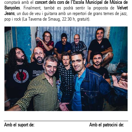
comptarà amb el
concert dels cors de l’Escola Municipal de Música de
Banyoles
. Finalment, també es podrà sentir la proposta de
Velvet
Jeans
, un duo de veu i guitarra amb un repertori de grans temes de jazz,
pop i rock (La Taverna de Smaug, 22:30 h, gratuït).
Amb el suport de:
Amb el patrocini de: