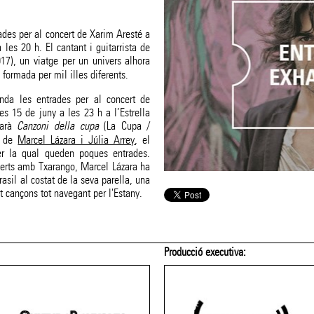
ades per al concert de Xarim Aresté a
 les 20 h. El cantant i guitarrista de
17), un viatge per un univers alhora
 formada per mil illes diferents.
nda les entrades per al concert de
es 15 de juny a les 23 h a l’Estrella
tarà
Canzoni della cupa
(La Cupa /
ó de
Marcel Lázara i Júlia Arrey
, el
r la qual queden poques entrades.
certs amb Txarango, Marcel Lázara ha
rasil al costat de la seva parella, una
 cançons tot navegant per l'Estany.
Amb el patrocini de: