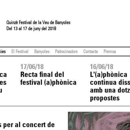
Quinzè Festival de la Veu de Banyoles
Del 13 al 17 de juny del 2018
cies
El Festival
Banyoles
Patrocinadors
Contacte
Premsa
17/06/18
16/06/18
nca
Recta final del
L'(a)phònica
ies
festival (a)phònica
continua dis
u
amb una dot
propostes
 per al concert de