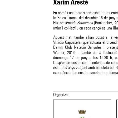
Xarim Aresté
En només una hora s'han exhaurit les entr
la Barca Tirona, del dissabte 16 de juny a
Flix presentarà
Polinèsies
(Bankrobber, 20
íntim i col·lectiu on cada cançó és una illa
Aquest matí també s'han posat a la ve
Vinicio Capossela
, que actuarà el divendr
Damm Club Natació Banyoles i presen
Warner, 2016). I també per a l'actuaci
diumenge 17 de juny a les 19:30 h, pe
Després de dos discos i centenars de con
estat dos anys viatjant amb bicicleta pel B
experiència que ens transmetrant en format
 suport de:
Amb el suport de: