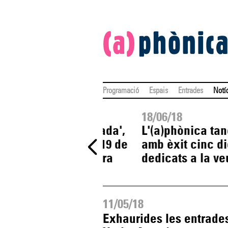
Programació
Espais
Entrades
Notí
19/06/18
18/06/18
'Abelló comentada',
L'(a)phònica ta
ns
aquest dimarts 19 de
amb èxit cinc d
juny a Ca La Flora
dedicats a la ve
11/05/18
Exhaurides les entrades