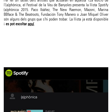
Per fer un tastet dels artistes que actuaran en aquesta 12a edició de
l'(a)phònica, el Festival de la Veu de Banyoles presenta la llista Spotify
(a)phònica 2015. Paco Ibáñez, The New Raemon, Mazoni, Marina
BBface & The Beatroots, Fundación Tony Manero o Joan Miquel Oliver
són alguns dels grups que s'hi poden trobar. La llista ja està disponible
i
es pot escoltar
aquí
.