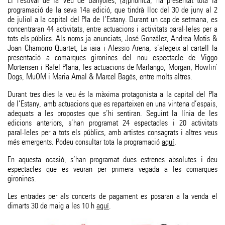
El Festival de la Veu de Banyoles, (a)phònica, ha presentat tota la
programació de la seva 14a edició, que tindrà lloc del 30 de juny al 2
de juliol a la capital del Pla de l’Estany. Durant un cap de setmana, es
concentraran 44 activitats, entre actuacions i activitats paral·leles per a
tots els públics. Als noms ja anunciats, José González, Andrea Motis &
Joan Chamorro Quartet, La iaia i Alessio Arena, s’afegeix al cartell la
presentació a comarques gironines del nou espectacle de Viggo
Mortensen i Rafel Plana, les actuacions de Marlango, Morgan, Howlin'
Dogs, MuOM i Maria Arnal & Marcel Bagés, entre molts altres.
Durant tres dies la veu és la màxima protagonista a la capital del Pla
de l’Estany, amb actuacions que es reparteixen en una vintena d’espais,
adequats a les propostes que s’hi sentiran. Seguint la línia de les
edicions anteriors, s’han programat 24 espectacles i 20 activitats
paral·leles per a tots els públics, amb artistes consagrats i altres veus
més emergents. Podeu consultar tota la programació
aquí
.
En aquesta ocasió, s’han programat dues estrenes absolutes i deu
espectacles que es veuran per primera vegada a les comarques
gironines.
Les entrades per als concerts de pagament es posaran a la venda el
dimarts 30 de maig a les 10 h
aquí
.