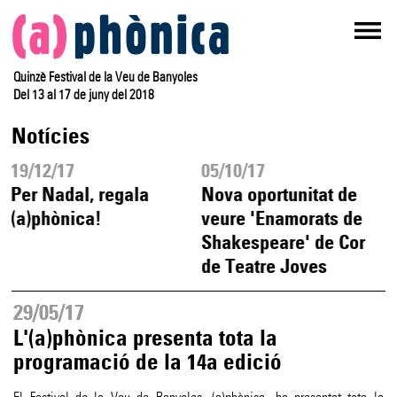
Quinzè Festival de la Veu de Banyoles
Del 13 al 17 de juny del 2018
Notícies
19/12/17
05/10/17
Per Nadal, regala
Nova oportunitat de
c
(a)phònica!
veure 'Enamorats de
Shakespeare' de Cor
de Teatre Joves
29/05/17
L'(a)phònica presenta tota la
programació de la 14a edició