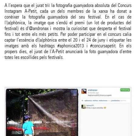
A l'espera que el jurat triï la fotografia guanyadora absoluta del Concurs
Instagram A-Petit, cada un dels membres de la xarxa ha donat a
conèixer la fotografia guanyadora del seu festival. En el cas de
l'(a)phònica, la imatge que s'endú el premi (un lot de productes del
festival) és d'@andronax i mostra la curiositat que desperta el festival
fins i tot entre els més petits. Per poder participar en el concurs calia
captar l'essència d'(a)phònica entre el 20 i el 24 de juny i etiquetar les
imatges amb els hashtags #aphonica2013 i #concursapetit. En els
propers dies, el jurat de l'A-Petit anunciarà la foto guanyadora d'entre
totes les escollides pels festivals.