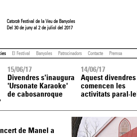
Catorzè Festival de la Veu de Banyoles
Del 30 de juny al 2 de juliol del 2017
cies
El Festival
Banyoles
Patrocinadors
Contacte
Premsa
15/06/17
14/06/17
Divendres s'inaugura
Aquest divendres
'Ursonate Karaoke'
comencen les
de cabosanroque
activitats paral·le
'
oncert de Manel a