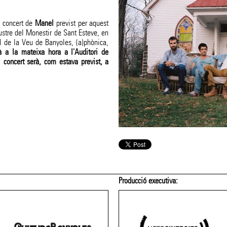
l concert de
Manel
previst per aquest
ustre del Monestir de Sant Esteve, en
l de la Veu de Banyoles, (a)phònica,
rà a la mateixa hora a l'Auditori de
 concert serà, com estava previst, a
Amb el patrocini de: