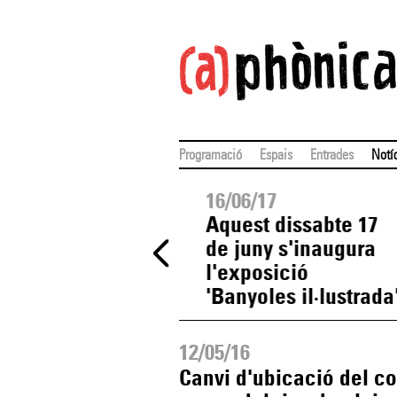
Programació
Espais
Entrades
Notí
17/06/17
16/06/17
Diumenge arriba la
Aquest dissabte 17
17a Trobada de
de juny s'inaugura
Cantaires del Pla de
l'exposició
l'Estany
'Banyoles il·lustrada
12/05/16
Canvi d'ubicació del c