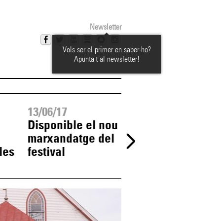
Newsletter
Vols ser el primer en saber-ho?
Apunta't al newsletter!
13/06/17
06/06/17
Disponible el nou
Aquest dissabt
marxandatge del
l'(a)phònica e
les
festival
presenta al me
de La Volta