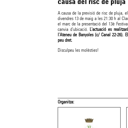
causa del risc de pluja
A causa de la previsió de risc de pluja, e
divendres 13 de maig a les 21:30 h al Cla
el marc de la presentació del 13è Festiva
canvia d'ubicació.
L'actuació es realitza
l'Ateneu de Banyoles (c/ Canal 22-26). El
peu dret.
Disculpeu les molèsties!
 suport de:
Amb el suport de: