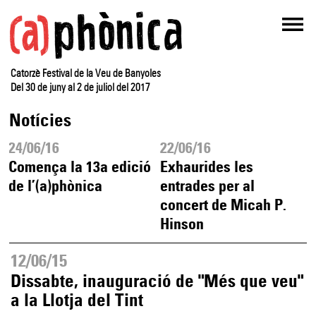
Catorzè Festival de la Veu de Banyoles
Del 30 de juny al 2 de juliol del 2017
Notícies
24/06/16
22/06/16
Comença la 13a edició
Exhaurides les
de l’(a)phònica
entrades per al
concert de Micah P.
Hinson
12/06/15
Dissabte, inauguració de "Més que veu"
a la Llotja del Tint