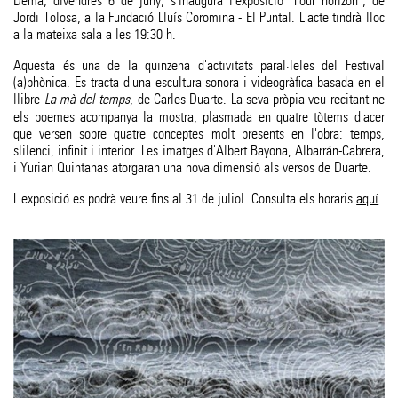
Demà, divendres 6 de juny, s'inaugura l'exposició "Four horizon", de
Jordi Tolosa, a la Fundació Lluís Coromina - El Puntal. L'acte tindrà lloc
a la mateixa sala a les 19:30 h.
Aquesta és una de la quinzena d'activitats paral·leles del Festival
(a)phònica. Es tracta d'una escultura sonora i videogràfica basada en el
llibre
La mà del temps
, de Carles Duarte. La seva pròpia veu recitant-ne
els poemes acompanya la mostra, plasmada en quatre tòtems d'acer
que versen sobre quatre conceptes molt presents en l'obra: temps,
slilenci, infinit i interior. Les imatges d'Albert Bayona, Albarrán-Cabrera,
i Yurian Quintanas atorgaran una nova dimensió als versos de Duarte.
L'exposició es podrà veure fins al 31 de juliol. Consulta els horaris
aquí
.