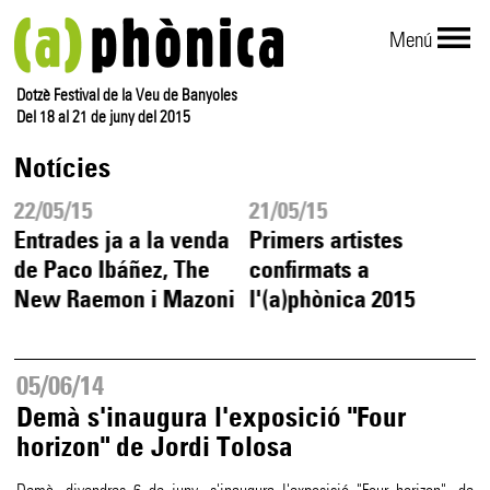
Menú
Dotzè Festival de la Veu de Banyoles
Del 18 al 21 de juny del 2015
Notícies
22/05/15
21/05/15
Entrades ja a la venda
Primers artistes
de Paco Ibáñez, The
confirmats a
New Raemon i Mazoni
l'(a)phònica 2015
05/06/14
Demà s'inaugura l'exposició "Four
horizon" de Jordi Tolosa