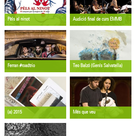
l'Estany
Pèls al ninot
Audició final de curs EMMB
PRESENTACIÓ
CONCERT
Dijous 18 de juny
Dijous 18 de juny
19:30 h
20 h
Llibreria l'Altell
Juanola La Muralla
Ferran #roadtrio
Teo Balzó (Genís Salvatella)
TAST DE CONCERTS
EXPOSICIÓ / RECITAL
Dijous 18 de juny
Del dissabte 6 al diumenge 28
23 h
de juny
El Sol
Llotja del Tint
(a) 2015
Més que veu
EXPOSICIÓ
EXPOSICIÓ
Del dilluns 8 al divendres 26
Del dissabte 13 al diumenge
de juny
28 de juny