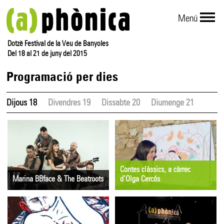
Menú
Dotzè Festival de la Veu de Banyoles
Del 18 al 21 de juny del 2015
Programació per dies
Dijous 18
Divendres 19
Dissabte 20
Diumenge 21
Contes clàssics, a càrrec
Marina BBface & The Beatroots
d’Olga Cercós
Dijous 18 de juny
CONTES
22:15 h
Dijous 18 de juny
Juanola La Muralla
10 h
Gratuït
Biblioteca Comarcal del Pla de