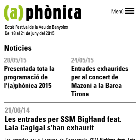
Menú
Dotzè Festival de la Veu de Banyoles
Del 18 al 21 de juny del 2015
Notícies
28/05/15
24/05/15
Presentada tota la
Entrades exhaurides
programació de
per al concert de
l'(a)phònica 2015
Mazoni a la Barca
Tirona
21/06/14
Les entrades per SSM BigHand feat.
Laia Cagigal s'han exhaurit