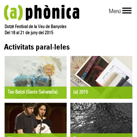
Menú
Dotzè Festival de la Veu de Banyoles
Del 18 al 21 de juny del 2015
Activitats paral·leles
Teo Balzó (Genís Salvatella)
(a) 2015
EXPOSICIÓ / RECITAL
EXPOSICIÓ
Del dissabte 6 al diumenge 28
Del dilluns 8 al divendres 26
de juny
de juny
Llotja del Tint
Biblioteca Comarcal del Pla de
l'Estany