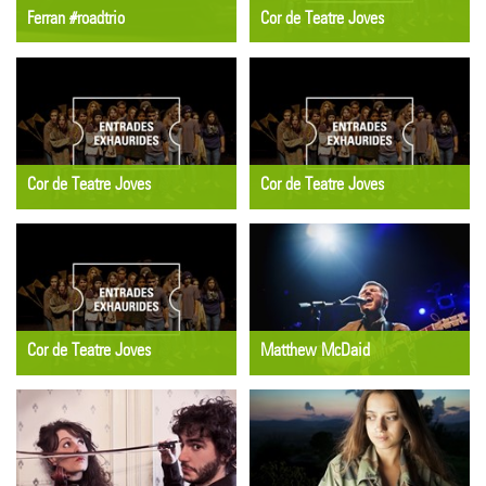
Ferran #roadtrio
Cor de Teatre Joves
TAST DE CONCERTS
CONCERT
Dijous 18 de juny
Dissabte 20 de juny
23 h
11 h
El Sol
Llotja del Tint
Cor de Teatre Joves
Cor de Teatre Joves
CONCERT
CONCERT
Dissabte 20 de juny
Diumenge 21 de juny
13 h
17 h
Llotja del Tint
Llotja del Tint
Cor de Teatre Joves
Matthew McDaid
CONCERT
TAST DE CONCERTS
Diumenge 21 de juny
Dissabte 20 de juny
19 h
12:30 h
Llotja del Tint
Can Pericus