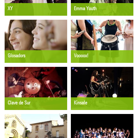
XY
Emma Youth
TAST DE CONCERTS
TAST DE CONCERTS
Divendres 19 de juny
Dissabte 20 de juny
19:30 h
16:30 h
Triops
Gelats Artesans Janeret
Glosadors
Voooox!
DOCUMENTAL / TALLER
TALLER
OBERT
Diumenge 21 de juny
Dissabte 20 de juny
10:30 h
17:15 h
Teatre Municipal de Banyoles
Ateneu Bar
Clave de Sur
Kinsale
TAST DE CONCERTS
TAST DE CONCERTS
Diumenge 21 de juny
Diumenge 21 de juny
12 h
16 h
Els Banys Vells
La Taverna de Smaug