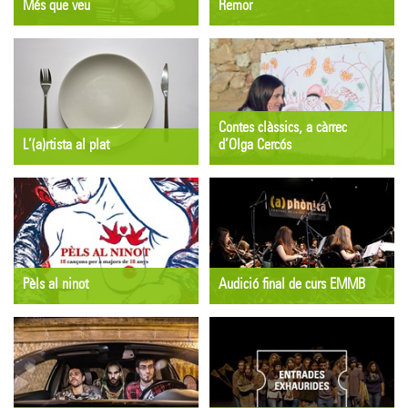
Més que veu
Remor
EXPOSICIÓ
EXPOSICIÓ
Del dissabte 13 al diumenge
Del dimarts 16 de juny al
28 de juny
divendres 31 de juliol
Llotja del Tint
Espai Eat Art
Contes clàssics, a càrrec
L’(a)rtista al plat
d’Olga Cercós
GASTRONOMIA
CONTES
Del divendres 19 al diumenge
Dijous 18 de juny
21 de juny
10 h
Restaurants del Grup
Biblioteca Comarcal del Pla de
Gastronòmic del Pla de
l'Estany
l’Estany
Pèls al ninot
Audició final de curs EMMB
PRESENTACIÓ
CONCERT
Dijous 18 de juny
Dijous 18 de juny
19:30 h
20 h
Llibreria l'Altell
Juanola La Muralla