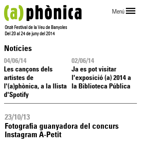
Menú
Onzè Festival de la Veu de Banyoles
Del 20 al 24 de juny del 2014
Notícies
04/06/14
02/06/14
Les cançons dels
Ja es pot visitar
artistes de
l'exposició (a) 2014 a
l'(a)phònica, a la llista
la Biblioteca Pública
d'Spotify
23/10/13
Fotografia guanyadora del concurs
Instagram A-Petit