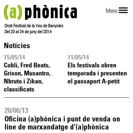
Menú
Onzè Festival de la Veu de Banyoles
Del 20 al 24 de juny del 2014
Notícies
15/05/14
11/05/14
Cobli, Fred Beats,
Els festivals obren
Grison, Musantro,
temporada i presenten
Nbruto i Zikan,
el passaport A-petit
classificats
20/06/13
Oficina (a)phònica i punt de venda on
line de marxandatge d’(a)phònica