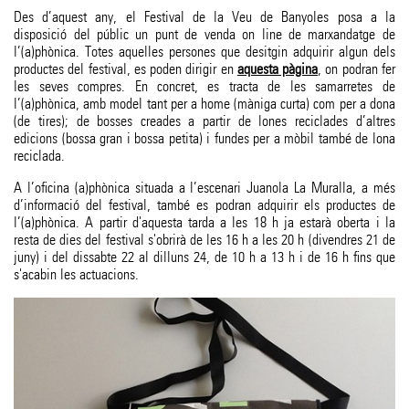
Des d’aquest any, el Festival de la Veu de Banyoles posa a la
disposició del públic un punt de venda on line de marxandatge de
l’(a)phònica. Totes aquelles persones que desitgin adquirir algun dels
productes del festival, es poden dirigir en
aquesta pàgina
, on podran fer
les seves compres. En concret, es tracta de les samarretes de
l’(a)phònica, amb model tant per a home (màniga curta) com per a dona
(de tires); de bosses creades a partir de lones reciclades d’altres
edicions (bossa gran i bossa petita) i fundes per a mòbil també de lona
reciclada.
A l’oficina (a)phònica situada a l’escenari Juanola La Muralla, a més
d’informació del festival, també es podran adquirir els productes de
l’(a)phònica. A partir d'aquesta tarda a les 18 h ja estarà oberta i la
resta de dies del festival s'obrirà de les 16 h a les 20 h (divendres 21 de
juny) i del dissabte 22 al dilluns 24, de 10 h a 13 h i de 16 h fins que
s'acabin les actuacions.