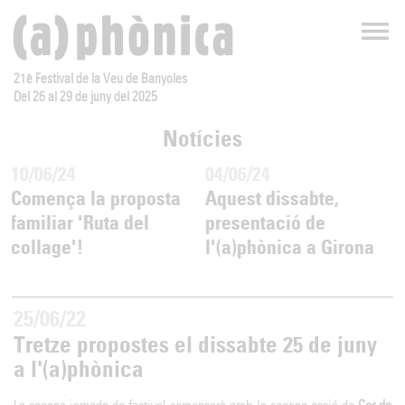
21è Festival de la Veu de Banyoles
Del 26 al 29 de juny del 2025
Notícies
10/06/24
04/06/24
Comença la proposta
Aquest dissabte,
familiar 'Ruta del
presentació de
collage'!
l'(a)phònica a Girona
25/06/22
Tretze propostes el dissabte 25 de juny
a l'(a)phònica