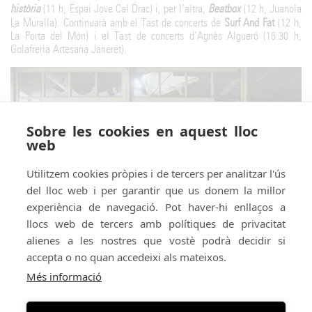
història
(11 h, Espai Jove Cal Drac) i, per l’altra,
Beatbox
(12 h, Juanola
La Muralla). Continuarà amb el Tast de concerts de
Surf And Fat
(12 h,
La Porta del Món) i el Tast de concerts d’Agnès Algueró (16:30 h,
Golafreria Artesana Janeret).
Sobre les cookies en aquest lloc
web
Utilitzem cookies pròpies i de tercers per analitzar l'ús
del lloc web i per garantir que us donem la millor
experiència de navegació. Pot haver-hi enllaços a
llocs web de tercers amb polítiques de privacitat
alienes a les nostres que vostè podrà decidir si
accepta o no quan accedeixi als mateixos.
Més informació
Organitza:
En conveni amb: