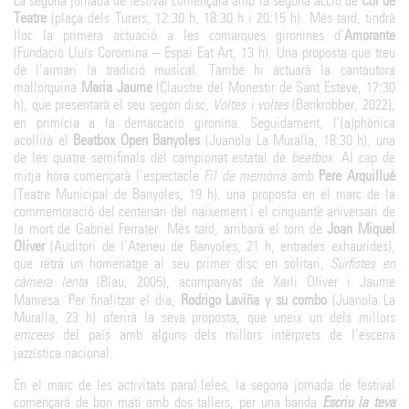
La segona jornada de festival començarà amb la segona acció de
Cor de
Teatre
(plaça dels Turers, 12:30 h, 18:30 h i 20:15 h). Més tard, tindrà
lloc la primera actuació a les comarques gironines d’
Amorante
(Fundació Lluís Coromina – Espai Eat Art, 13 h). Una proposta que treu
de l’armari la tradició musical. També hi actuarà la cantautora
mallorquina
Maria Jaume
(Claustre del Monestir de Sant Esteve, 17:30
h), que presentarà el seu segon disc,
Voltes i voltes
(Bankrobber, 2022),
en primícia a la demarcació gironina. Seguidament, l’(a)phònica
acollirà el
Beatbox Open Banyoles
(Juanola La Muralla, 18:30 h), una
de les quatre semifinals del campionat estatal de
beatbox
. Al cap de
mitja hora començarà l’espectacle
Fil de memòria
amb
Pere Arquillué
(Teatre Municipal de Banyoles, 19 h), una proposta en el marc de la
commemoració del centenari del naixement i el cinquantè aniversari de
la mort de Gabriel Ferrater. Més tard, arribarà el torn de
Joan Miquel
Oliver
(Auditori de l’Ateneu de Banyoles, 21 h, entrades exhaurides),
que retrà un homenatge al seu primer disc en solitari,
Surfistes en
càmera lenta
(Blau, 2005), acompanyat de Xarli Oliver i Jaume
Manresa. Per finalitzar el dia,
Rodrigo Laviña y su combo
(Juanola La
Muralla, 23 h) oferirà la seva proposta, que uneix un dels millors
emcees
del país amb alguns dels millors intèrprets de l’escena
jazzística nacional.
En el marc de les activitats paral·leles, la segona jornada de festival
començarà de bon matí amb dos tallers, per una banda
Escriu la teva