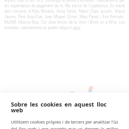
Aquest matí a les 10 h, comença la venda d'entrades i abonaments per
als espectacles de pagament de la 18a edició de l'(a)phònica. Es tracta
dels concerts d'Alba Morena, Anna Ferrer, Manu Chao acústic, Maria
Jaume, Pere Arquillué, Joan Miquel Oliver, Marc Parrot i Eva Armisén,
MuOM, Música Nua, Cor Jove Amics de la Unió i Birds on a Wire. Les
entrades i abonaments es poden adquirir
aquí
.
Sobre les cookies en aquest lloc
web
Utilitzem cookies pròpies i de tercers per analitzar l'ús
del lloc web i per garantir que us donem la millor