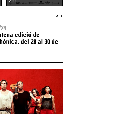
2022
2021
<
>
/24
14/07/23
ntena edició de
Vídeo resum de la
phònica, del 28 al 30 de
de l'(a)phònica