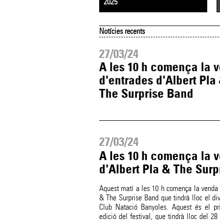
2025
Notícies recents
27/03/24
nenc La iaia,
A les 10 h comença la 
rmació de
d'entrades d'Albert Pla
a 2024
The Surprise Band
27/03/24
A les 10 h comença la 
d'Albert Pla & The Sur
Aquest matí a les 10 h comença la venda d
& The Surprise Band que tindrà lloc el di
Club Natació Banyoles. Aquest és el pri
edició del festival, que tindrà lloc del 28