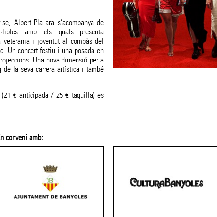
r-se, Albert Pla ara s’acompanya de
l·libles amb els quals presenta
a veterania i joventut al compàs del
ic. Un concert festiu i una posada en
projeccions. Una nova dimensió per a
 de la seva carrera artística i també
 (21 € anticipada / 25 € taquilla) es
En conveni amb: