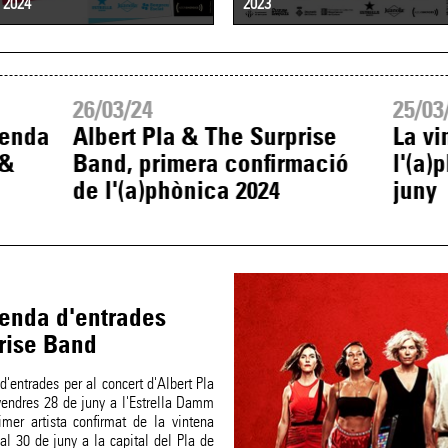
2024
2023
26/03/24
25/03
venda
Albert Pla & The Surprise
La vi
 &
Band, primera confirmació
l'(a)
de l'(a)phònica 2024
juny
venda d'entrades
prise Band
'entrades per al concert d'Albert Pla
vendres 28 de juny a l'Estrella Damm
mer artista confirmat de la vintena
 al 30 de juny a la capital del Pla de