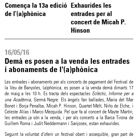
Comença la 13a edició
Exhaurides les
de l’(a)phònica
entrades per al
concert de Micah P.
Hinson
16/05/16
Demà es posen a la venda les entrades
i abonaments de l'(a)phònica
Les entrades i abonaments per als concerts de pagament del Festival de
la Veu de Banyoles, (a)phònica, es posen a la venda demà dimarts 17
de maig a les 10 h. Es tracta dels espectacles
Eclèctic
,
Informe per a
una Acadèmia
, Germà Negre: Els àngels fan ballades, Maria del Mar
Bonet i Borja Penalba, Micah P. Hinson, Quartet Mèlt, Niño de Elche, i
Celeste Alías i Marco Mezquida. Pel que fa al concert de Mayte Martín,
les entrades ja són a la venda, i per als concerts a la Barca Tirona de
Guillem Roma i Judit Neddermann i Sanjosex, estan exhaurides.
Seguint la voluntat d'oferir un festival obert i assequible, gran part de