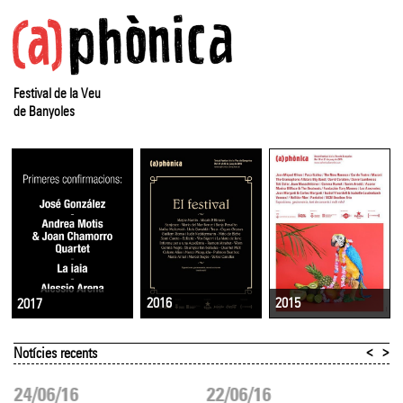
Festival de la Veu
de Banyoles
2016
2015
2017
<
>
Notícies recents
24/06/16
22/06/16