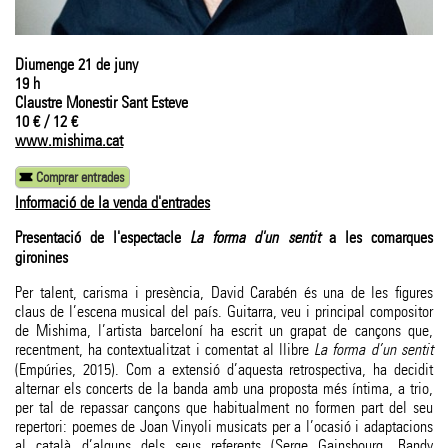
Diumenge 21 de juny
19 h
Claustre Monestir Sant Esteve
10 € / 12 €
www.mishima.cat
Comprar entrades
Informació de la venda d'entrades
Presentació de l'espectacle
La forma d'un sentit
a les comarques
gironines
Per talent, carisma i presència, David Carabén és una de les figures
claus de l’escena musical del país. Guitarra, veu i principal compositor
de Mishima, l’artista barceloní ha escrit un grapat de cançons que,
recentment, ha contextualitzat i comentat al llibre
La forma d’un sentit
(Empúries, 2015). Com a extensió d’aquesta retrospectiva, ha decidit
alternar els concerts de la banda amb una proposta més íntima, a trio,
per tal de repassar cançons que habitualment no formen part del seu
repertori: poemes de Joan Vinyoli musicats per a l’ocasió i adaptacions
al català d’alguns dels seus referents (Serge Gainsbourg, Randy