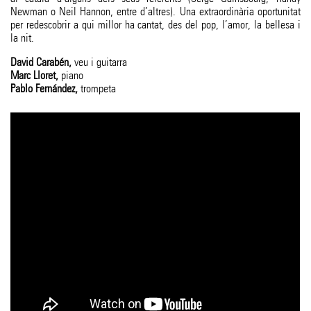
Newman o Neil Hannon, entre d’altres). Una extraordinària oportunitat
per redescobrir a qui millor ha cantat, des del pop, l’amor, la bellesa i
la nit.
David Carabén
veu i guitarra
Marc Lloret
piano
Pablo Fernández
trompeta