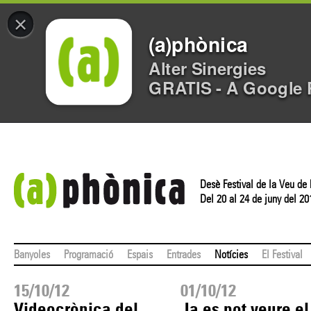
×
(a)phònica
Alter Sinergies
GRATIS - A Google 
Desè Festival de la Veu de
Del 20 al 24 de juny del 20
Banyoles
Programació
Espais
Entrades
Notícies
El Festival
15/10/12
01/10/12
Videocrònica del
Ja es pot veure el