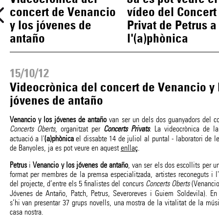
concert de Venancio
vídeo del Concert
y los jóvenes de
Privat de Petrus a
antaño
l'(a)phònica
15/10/12
Videocrònica del concert de Venancio y 
jóvenes de antaño
Venancio y los jóvenes de antaño
van ser un dels dos guanyadors del c
Concerts Oberts
, organitzat per
Concerts Privats
. La videocrònica de l
actuació a l'
(a)phònica
el dissabte 14 de juliol al puntal - laboratori de le
de Banyoles, ja es pot veure en aquest
enllaç
.
Petrus
i
Venancio y los jóvenes de antaño
, van ser els dos escollits per un
format per membres de la premsa especialitzada, artistes reconeguts i l
del projecte, d’entre els 5 finalistes del concurs
Concerts Oberts
(Venancio
Jóvenes de Antaño, Patch, Petrus, Severoreves i Guiem Soldevila). En 
s’hi van presentar 37 grups novells, una mostra de la vitalitat de la mús
casa nostra.