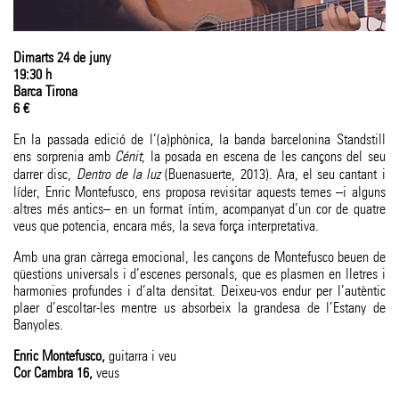
Dimarts 24 de juny
19:30 h
Barca Tirona
6 €
En la passada edició de l’(a)phònica, la banda barcelonina Standstill
ens sorprenia amb
Cénit
, la posada en escena de les cançons del seu
darrer disc,
Dentro de la luz
(Buenasuerte, 2013). Ara, el seu cantant i
líder, Enric Montefusco, ens proposa revisitar aquests temes –i alguns
altres més antics– en un format íntim, acompanyat d’un cor de quatre
veus que potencia, encara més, la seva força interpretativa.
Amb una gran càrrega emocional, les cançons de Montefusco beuen de
qüestions universals i d’escenes personals, que es plasmen en lletres i
harmonies profundes i d’alta densitat. Deixeu-vos endur per l’autèntic
plaer d’escoltar-les mentre us absorbeix la grandesa de l’Estany de
Banyoles.
Enric Montefusco
guitarra i veu
Cor Cambra 16
veus